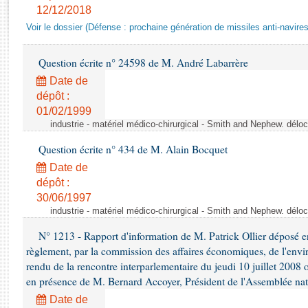
Rapports d'enquête
12/12/2018
Rapports législatifs
Voir le dossier (Défense : prochaine génération de missiles anti-navires
Rapports sur l'application des lois
Baromètre de l’application des lois
Question écrite n° 24598 de M. André Labarrère
Date de
Dossiers législatifs
dépôt :
01/02/1999
Budget et sécurité sociale
industrie - matériel médico-chirurgical - Smith and Nephew. délo
Questions écrites et orales
Comptes rendus des débats
Question écrite n° 434 de M. Alain Bocquet
Date de
dépôt :
30/06/1997
industrie - matériel médico-chirurgical - Smith and Nephew. délo
N° 1213 - Rapport d'information de M. Patrick Ollier déposé en
règlement, par la commission des affaires économiques, de l'envi
rendu de la rencontre interparlementaire du jeudi 10 juillet 2008 
en présence de M. Bernard Accoyer, Président de l'Assemblée nat
Date de