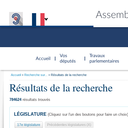
Assemb
Accèder à
la page
Vos
Travaux
Accueil
d'accueil
députés
parlementaires
Vous
Accueil
Recherche sur...
Résultats de la recherche
êtes
Résultats de la recherche
Général
ici
CONNEX
TRAVA
CONNA
DÉC
:
784624
résultats trouvés
LÉGISLATURE
(Cliquez sur l'un des boutons pour faire un choix
17e législature
Précédentes législatures (X)