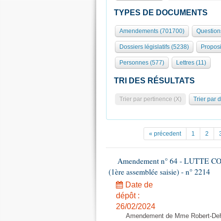
TYPES DE DOCUMENTS
Amendements (701700)
Question
Dossiers législatifs (5238)
Proposi
Personnes (577)
Lettres (11)
TRI DES RÉSULTATS
Trier par pertinence (X)
Trier par 
« précedent
1
2
Amendement n° 64 - LUTTE C
(1ère assemblée saisie) - n° 2214
Date de
dépôt :
26/02/2024
Amendement de Mme Robert-Dehau