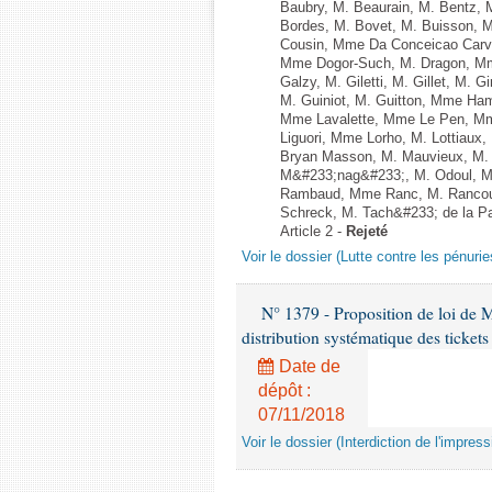
Baubry, M. Beaurain, M. Bentz, M
Bordes, M. Bovet, M. Buisson, 
Cousin, Mme Da Conceicao Carva
Mme Dogor-Such, M. Dragon, Mm
Galzy, M. Giletti, M. Gillet, M.
M. Guiniot, M. Guitton, Mme Ham
Mme Lavalette, Mme Le Pen, Mm
Liguori, Mme Lorho, M. Lottiaux
Bryan Masson, M. Mauvieux, M. 
M&#233;nag&#233;, M. Odoul, Mm
Rambaud, Mme Ranc, M. Rancoul
Schreck, M. Tach&#233; de la Pag
Article 2 -
Rejeté
Voir le dossier (Lutte contre les pénur
N° 1379 - Proposition de loi de Mm
distribution systématique des tickets
Date de
dépôt :
07/11/2018
Voir le dossier (Interdiction de l'impres