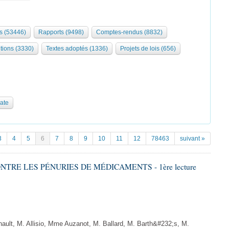
s (53446)
Rapports (9498)
Comptes-rendus (8832)
tions (3330)
Textes adoptés (1336)
Projets de lois (656)
date
3
4
5
6
7
8
9
10
11
12
78463
suivant »
ONTRE LES PÉNURIES DE MÉDICAMENTS - 1ère lecture
lt, M. Allisio, Mme Auzanot, M. Ballard, M. Barth&#232;s, M.