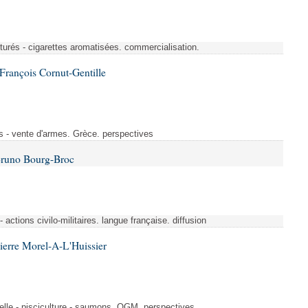
turés - cigarettes aromatisées. commercialisation.
François Cornut-Gentille
s - vente d'armes. Grèce. perspectives
Bruno Bourg-Broc
- actions civilo-militaires. langue française. diffusion
ierre Morel-A-L'Huissier
elle - pisciculture - saumons. OGM. perspectives