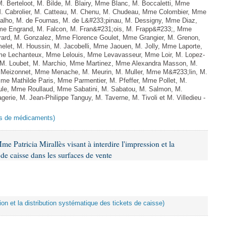
. Berteloot, M. Bilde, M. Blairy, Mme Blanc, M. Boccaletti, Mme
M. Cabrolier, M. Catteau, M. Chenu, M. Chudeau, Mme Colombier, Mme
lho, M. de Fournas, M. de L&#233;pinau, M. Dessigny, Mme Diaz,
e Engrand, M. Falcon, M. Fran&#231;ois, M. Frapp&#233;, Mme
 Girard, M. Gonzalez, Mme Florence Goulet, Mme Grangier, M. Grenon,
elet, M. Houssin, M. Jacobelli, Mme Jaouen, M. Jolly, Mme Laporte,
e Lechanteux, Mme Lelouis, Mme Levavasseur, Mme Loir, M. Lopez-
, M. Loubet, M. Marchio, Mme Martinez, Mme Alexandra Masson, M.
Meizonnet, Mme Menache, M. Meurin, M. Muller, Mme M&#233;lin, M.
e Mathilde Paris, Mme Parmentier, M. Pfeffer, Mme Pollet, M.
e, Mme Roullaud, Mme Sabatini, M. Sabatou, M. Salmon, M.
erie, M. Jean-Philippe Tanguy, M. Taverne, M. Tivoli et M. Villedieu -
ies de médicaments)
e Patricia Mirallès visant à interdire l'impression et la
 de caisse dans les surfaces de vente
sion et la distribution systématique des tickets de caisse)