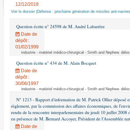
Rapports d'enquête
12/12/2018
Rapports législatifs
Voir le dossier (Défense : prochaine génération de missiles anti-navires
Rapports sur l'application des lois
Baromètre de l’application des lois
Question écrite n° 24598 de M. André Labarrère
Date de
Dossiers législatifs
dépôt :
01/02/1999
Budget et sécurité sociale
industrie - matériel médico-chirurgical - Smith and Nephew. délo
Questions écrites et orales
Comptes rendus des débats
Question écrite n° 434 de M. Alain Bocquet
Date de
dépôt :
30/06/1997
industrie - matériel médico-chirurgical - Smith and Nephew. délo
N° 1213 - Rapport d'information de M. Patrick Ollier déposé en
règlement, par la commission des affaires économiques, de l'envi
rendu de la rencontre interparlementaire du jeudi 10 juillet 2008 
en présence de M. Bernard Accoyer, Président de l'Assemblée nat
Date de