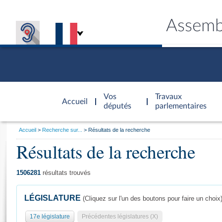
Assemb
Accèder à
la page
Vos
Travaux
Accueil
d'accueil
députés
parlementaires
Vous
Accueil
Recherche sur...
Résultats de la recherche
êtes
Résultats de la recherche
Général
ici
CONNEX
TRAVA
CONNA
DÉC
:
1506281
résultats trouvés
LÉGISLATURE
(Cliquez sur l'un des boutons pour faire un choix
17e législature
Précédentes législatures (X)