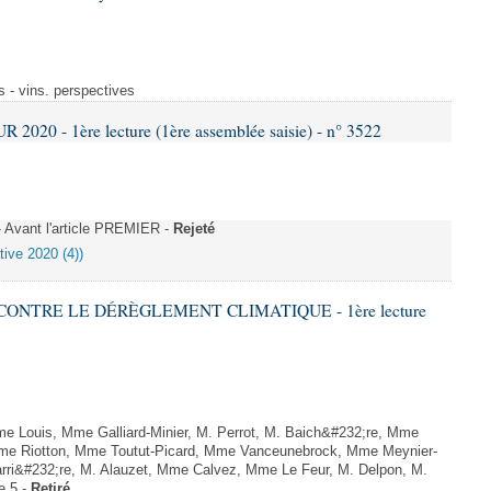
s - vins. perspectives
020 - 1ère lecture (1ère assemblée saisie) - n° 3522
Avant l'article PREMIER -
Rejeté
tive 2020 (4))
 CONTRE LE DÉRÈGLEMENT CLIMATIQUE - 1ère lecture
Louis, Mme Galliard-Minier, M. Perrot, M. Baich&#232;re, Mme
me Riotton, Mme Toutut-Picard, Mme Vanceunebrock, Mme Meynier-
rri&#232;re, M. Alauzet, Mme Calvez, Mme Le Feur, M. Delpon, M.
e 5 -
Retiré