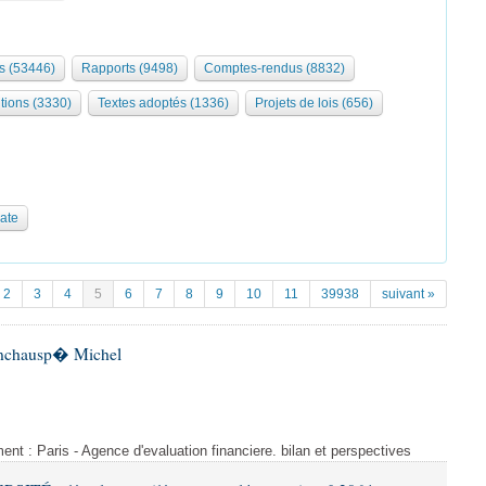
s (53446)
Rapports (9498)
Comptes-rendus (8832)
tions (3330)
Textes adoptés (1336)
Projets de lois (656)
date
2
3
4
5
6
7
8
9
10
11
39938
suivant »
 Inchausp� Michel
nt : Paris - Agence d'evaluation financiere. bilan et perspectives