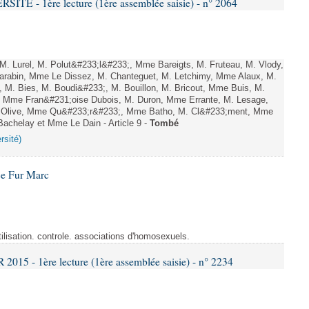
TÉ - 1ère lecture (1ère assemblée saisie) - n° 2064
. Lurel, M. Polut&#233;l&#233;, Mme Bareigts, M. Fruteau, M. Vlody,
Carabin, Mme Le Dissez, M. Chanteguet, M. Letchimy, Mme Alaux, M.
 M. Bies, M. Boudi&#233;, M. Bouillon, M. Bricout, Mme Buis, M.
, Mme Fran&#231;oise Dubois, M. Duron, Mme Errante, M. Lesage,
 Olive, Mme Qu&#233;r&#233;, Mme Batho, M. Cl&#233;ment, Mme
achelay et Mme Le Dain - Article 9 -
Tombé
rsité)
Le Fur Marc
tilisation. controle. associations d'homosexuels.
15 - 1ère lecture (1ère assemblée saisie) - n° 2234