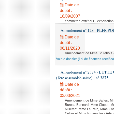
Date de
dépôt :
18/09/2007
commerce extérieur - exportation
Amendement n° 128 - PLFR POUR 2
Date de
dépôt :
06/11/2020
Amendement de Mme Brulebois - 
Voir le dossier (Loi de finances rectifica
Amendement n° 2374 - LUTTE
(1ère assemblée saisie) - n° 3875
Date de
dépôt :
03/03/2021
Amendement de Mme Sarles, Mme 
Bureau-Bonnard, Mme Clapot, M
Millefert, Mme Le Peih, Mme Cha
Cellier et Mme Provendier - Articl