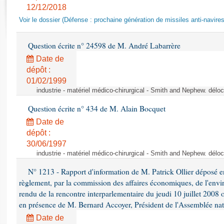
Rapports d'enquête
12/12/2018
Rapports législatifs
Voir le dossier (Défense : prochaine génération de missiles anti-navires
Rapports sur l'application des lois
Baromètre de l’application des lois
Question écrite n° 24598 de M. André Labarrère
Date de
Dossiers législatifs
dépôt :
01/02/1999
Budget et sécurité sociale
industrie - matériel médico-chirurgical - Smith and Nephew. délo
Questions écrites et orales
Comptes rendus des débats
Question écrite n° 434 de M. Alain Bocquet
Date de
dépôt :
30/06/1997
industrie - matériel médico-chirurgical - Smith and Nephew. délo
N° 1213 - Rapport d'information de M. Patrick Ollier déposé en
règlement, par la commission des affaires économiques, de l'envi
rendu de la rencontre interparlementaire du jeudi 10 juillet 2008 
en présence de M. Bernard Accoyer, Président de l'Assemblée nat
Date de