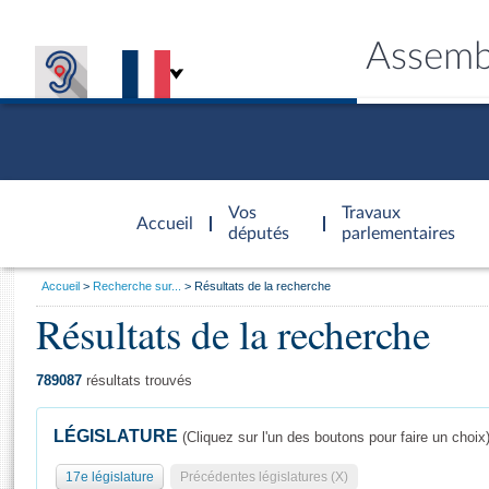
Assemb
Accèder à
la page
Vos
Travaux
Accueil
d'accueil
députés
parlementaires
Vous
Accueil
Recherche sur...
Résultats de la recherche
êtes
Résultats de la recherche
Général
ici
CONNEX
TRAVA
CONNA
DÉC
:
789087
résultats trouvés
LÉGISLATURE
(Cliquez sur l'un des boutons pour faire un choix
17e législature
Précédentes législatures (X)