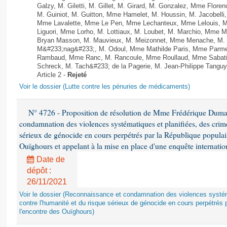
Galzy, M. Giletti, M. Gillet, M. Girard, M. Gonzalez, Mme Flor
M. Guiniot, M. Guitton, Mme Hamelet, M. Houssin, M. Jacobelli
Mme Lavalette, Mme Le Pen, Mme Lechanteux, Mme Lelouis, M
Liguori, Mme Lorho, M. Lottiaux, M. Loubet, M. Marchio, Mme 
Bryan Masson, M. Mauvieux, M. Meizonnet, Mme Menache, M. M
M&#233;nag&#233;, M. Odoul, Mme Mathilde Paris, Mme Parment
Rambaud, Mme Ranc, M. Rancoule, Mme Roullaud, Mme Sabatin
Schreck, M. Tach&#233; de la Pagerie, M. Jean-Philippe Tanguy, 
Article 2 -
Rejeté
Voir le dossier (Lutte contre les pénuries de médicaments)
N° 4726 - Proposition de résolution de Mme Frédérique Dumas 
condamnation des violences systématiques et planifiées, des crime
sérieux de génocide en cours perpétrés par la République populai
Ouïghours et appelant à la mise en place d'une enquête internati
Date de
dépôt :
26/11/2021
Voir le dossier (Reconnaissance et condamnation des violences systém
contre l'humanité et du risque sérieux de génocide en cours perpétrés 
l'encontre des Ouïghours)