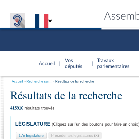
Assemb
Accèder à
la page
Vos
Travaux
Accueil
d'accueil
députés
parlementaires
Vous
Accueil
Recherche sur...
Résultats de la recherche
êtes
Résultats de la recherche
Général
ici
CONNEX
TRAVA
CONNA
DÉC
:
415916
résultats trouvés
LÉGISLATURE
(Cliquez sur l'un des boutons pour faire un choix
17e législature
Précédentes législatures (X)