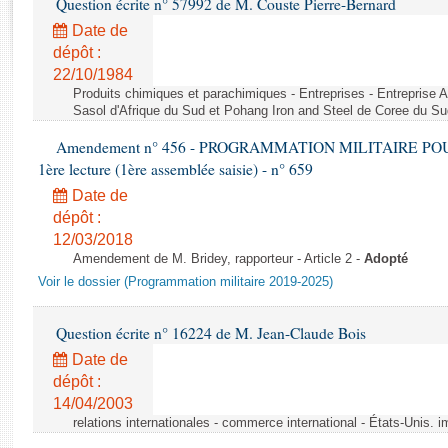
Question écrite n° 57992 de M. Couste Pierre-Bernard
Rapports d'enquête
Rapports législatifs
Date de
dépôt :
Rapports sur l'application des lois
22/10/1984
Baromètre de l’application des lois
Produits chimiques et parachimiques - Entreprises - Entreprise Ai
Sasol d'Afrique du Sud et Pohang Iron and Steel de Coree du Su
Dossiers législatifs
Amendement n° 456 - PROGRAMMATION MILITAIRE POU
Budget et sécurité sociale
1ère lecture (1ère assemblée saisie) - n° 659
Questions écrites et orales
Date de
Comptes rendus des débats
dépôt :
12/03/2018
Amendement de M. Bridey, rapporteur - Article 2 -
Adopté
Voir le dossier (Programmation militaire 2019-2025)
Question écrite n° 16224 de M. Jean-Claude Bois
Date de
dépôt :
14/04/2003
relations internationales - commerce international - États-Unis. 