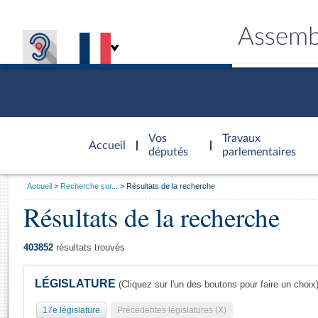
Assemb
Accèder à
la page
Vos
Travaux
Accueil
d'accueil
députés
parlementaires
Vous
Accueil
Recherche sur...
Résultats de la recherche
êtes
Résultats de la recherche
Général
ici
CONNEX
TRAVA
CONNA
DÉC
:
403852
résultats trouvés
LÉGISLATURE
(Cliquez sur l'un des boutons pour faire un choix
17e législature
Précédentes législatures (X)