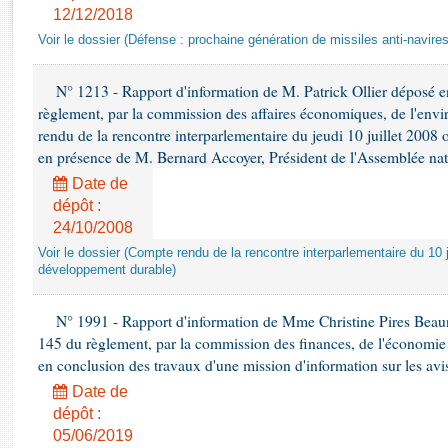
Rapports d'enquête
12/12/2018
Rapports législatifs
Voir le dossier (Défense : prochaine génération de missiles anti-navires
Rapports sur l'application des lois
Baromètre de l’application des lois
N° 1213 - Rapport d'information de M. Patrick Ollier déposé en
règlement, par la commission des affaires économiques, de l'envi
rendu de la rencontre interparlementaire du jeudi 10 juillet 2008 
Dossiers législatifs
en présence de M. Bernard Accoyer, Président de l'Assemblée nat
Budget et sécurité sociale
Date de
Questions écrites et orales
dépôt :
Comptes rendus des débats
24/10/2008
Voir le dossier (Compte rendu de la rencontre interparlementaire du 10 ju
développement durable)
N° 1991 - Rapport d'information de Mme Christine Pires Beaune
145 du règlement, par la commission des finances, de l'économie 
en conclusion des travaux d'une mission d'information sur les avi
Date de
dépôt :
05/06/2019