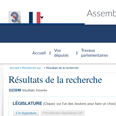
Assemb
Accèder à
la page
Vos
Travaux
Accueil
d'accueil
députés
parlementaires
Vous
Accueil
Recherche sur...
Résultats de la recherche
êtes
Résultats de la recherche
Général
ici
CONNEX
TRAVA
CONNA
DÉC
:
1123248
résultats trouvés
LÉGISLATURE
(Cliquez sur l'un des boutons pour faire un choix
17e législature
Précédentes législatures (X)