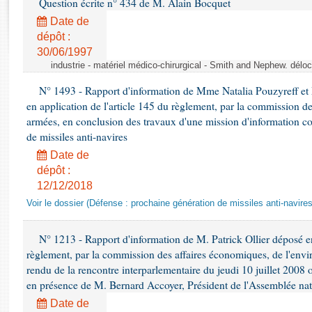
Question écrite n° 434 de M. Alain Bocquet
Rapports d'enquête
Rapports législatifs
Date de
dépôt :
Rapports sur l'application des lois
30/06/1997
Baromètre de l’application des lois
industrie - matériel médico-chirurgical - Smith and Nephew. délo
N° 1493 - Rapport d'information de Mme Natalia Pouzyreff et M
Dossiers législatifs
en application de l'article 145 du règlement, par la commission de
Budget et sécurité sociale
armées, en conclusion des travaux d'une mission d'information co
Questions écrites et orales
de missiles anti-navires
Comptes rendus des débats
Date de
dépôt :
12/12/2018
Voir le dossier (Défense : prochaine génération de missiles anti-navires
N° 1213 - Rapport d'information de M. Patrick Ollier déposé en
règlement, par la commission des affaires économiques, de l'envi
rendu de la rencontre interparlementaire du jeudi 10 juillet 2008 
en présence de M. Bernard Accoyer, Président de l'Assemblée nat
Date de