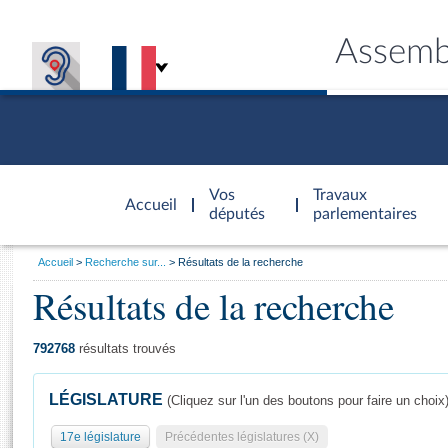
Assemb
Accèder à
la page
Vos
Travaux
Accueil
d'accueil
députés
parlementaires
Vous
Accueil
Recherche sur...
Résultats de la recherche
êtes
Résultats de la recherche
Général
ici
CONNEX
TRAVA
CONNA
DÉC
:
792768
résultats trouvés
LÉGISLATURE
(Cliquez sur l'un des boutons pour faire un choix
17e législature
Précédentes législatures (X)