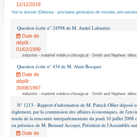
Rapports d'enquête
12/12/2018
Rapports législatifs
Voir le dossier (Défense : prochaine génération de missiles anti-navires
Rapports sur l'application des lois
Baromètre de l’application des lois
Question écrite n° 24598 de M. André Labarrère
Date de
Dossiers législatifs
dépôt :
01/02/1999
Budget et sécurité sociale
industrie - matériel médico-chirurgical - Smith and Nephew. délo
Questions écrites et orales
Comptes rendus des débats
Question écrite n° 434 de M. Alain Bocquet
Date de
dépôt :
30/06/1997
industrie - matériel médico-chirurgical - Smith and Nephew. délo
N° 1213 - Rapport d'information de M. Patrick Ollier déposé en
règlement, par la commission des affaires économiques, de l'envi
rendu de la rencontre interparlementaire du jeudi 10 juillet 2008 
en présence de M. Bernard Accoyer, Président de l'Assemblée nat
Date de