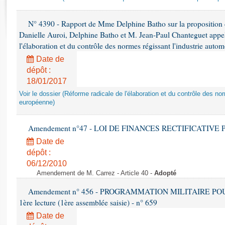
Rapports d'enquête
Rapports législatifs
N° 4390 - Rapport de Mme Delphine Batho sur la proposition
Rapports sur l'application des lois
Danielle Auroi, Delphine Batho et M. Jean-Paul Chanteguet appel
Baromètre de l’application des lois
l'élaboration et du contrôle des normes régissant l'industrie aut
Date de
Dossiers législatifs
dépôt :
18/01/2017
Budget et sécurité sociale
Questions écrites et orales
Voir le dossier (Réforme radicale de l'élaboration et du contrôle des no
européenne)
Comptes rendus des débats
Amendement n°47 - LOI DE FINANCES RECTIFICATIVE PO
Date de
dépôt :
06/12/2010
Amendement de M. Carrez - Article 40 -
Adopté
Amendement n° 456 - PROGRAMMATION MILITAIRE POU
1ère lecture (1ère assemblée saisie) - n° 659
Date de