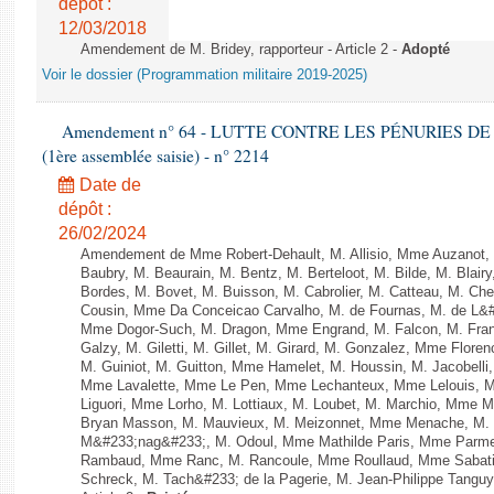
dépôt :
12/03/2018
Amendement de M. Bridey, rapporteur - Article 2 -
Adopté
Voir le dossier (Programmation militaire 2019-2025)
Amendement n° 64 - LUTTE CONTRE LES PÉNURIES DE M
(1ère assemblée saisie) - n° 2214
Date de
dépôt :
26/02/2024
Amendement de Mme Robert-Dehault, M. Allisio, Mme Auzanot, 
Baubry, M. Beaurain, M. Bentz, M. Berteloot, M. Bilde, M. Blai
Bordes, M. Bovet, M. Buisson, M. Cabrolier, M. Catteau, M. 
Cousin, Mme Da Conceicao Carvalho, M. de Fournas, M. de L&#
Mme Dogor-Such, M. Dragon, Mme Engrand, M. Falcon, M. Fra
Galzy, M. Giletti, M. Gillet, M. Girard, M. Gonzalez, Mme Flor
M. Guiniot, M. Guitton, Mme Hamelet, M. Houssin, M. Jacobelli
Mme Lavalette, Mme Le Pen, Mme Lechanteux, Mme Lelouis, M
Liguori, Mme Lorho, M. Lottiaux, M. Loubet, M. Marchio, Mme 
Bryan Masson, M. Mauvieux, M. Meizonnet, Mme Menache, M. M
M&#233;nag&#233;, M. Odoul, Mme Mathilde Paris, Mme Parment
Rambaud, Mme Ranc, M. Rancoule, Mme Roullaud, Mme Sabatin
Schreck, M. Tach&#233; de la Pagerie, M. Jean-Philippe Tanguy, 