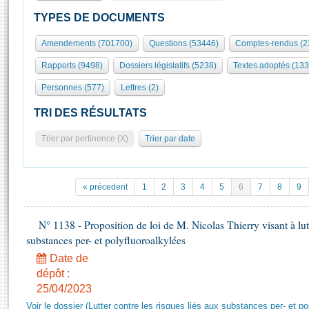
S'id
Présidence
Séance publique
Rôle et pouvoirs de l'Assemblée
Visiter l'Assemblée
TYPES DE DOCUMENTS
Fiches « Connaissance de l’Assemblée »
577 députés
Commissions et autres organes
Visite virtuelle du palais Bourbon
Amendements (701700)
Questions (53446)
Comptes-rendus (2
Organisation de l'Assemblée
Groupes politiques
Europe et International
Assister à une séance
Mot
Rapports (9498)
Dossiers législatifs (5238)
Textes adoptés (133
Présidence
Conférence des Présidents
Bureau
Collège des Ques
Élections législatives
Contrôle et évaluation
Accès des chercheurs à l’Assemblée
Personnes (577)
Lettres (2)
Congrès
Les évènements
S'inscrire
TRI DES RÉSULTATS
Pétitions
Statistiques et chiffres clés
Trier par pertinence (X)
Trier par date
Transparence et déontologie
Vous n'ave
Patrimoine
E
Documents de référence
La Bibliothèque
( Constitution | Règlement de l'Assemblée ... )
Documents parlementaires
« précedent
1
2
3
4
5
6
7
8
9
Les archives
Projets de loi
Contacts et plan d'accès
Propositions de loi
N° 1138 - Proposition de loi de M. Nicolas Thierry visant à lutt
Histoire
Photos libres de droit
substances per- et polyfluoroalkylées
Amendements
Juniors
Textes adoptés
Date de
Anciennes législatures
dépôt :
25/04/2023
Liens vers les sites publics
Rapports d'information
Voir le dossier (Lutter contre les risques liés aux substances per- et po