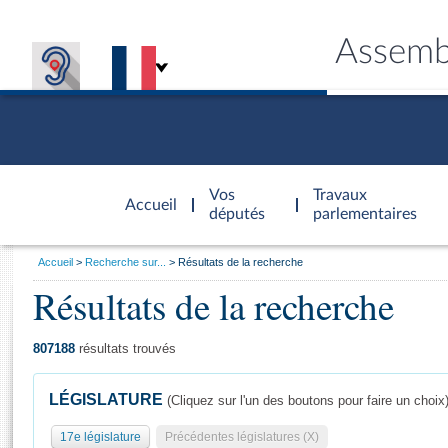
Assemb
Accèder à
la page
Vos
Travaux
Accueil
d'accueil
députés
parlementaires
Vous
Accueil
Recherche sur...
Résultats de la recherche
êtes
Résultats de la recherche
Général
ici
CONNEX
TRAVA
CONNA
DÉC
:
807188
résultats trouvés
LÉGISLATURE
(Cliquez sur l'un des boutons pour faire un choix
17e législature
Précédentes législatures (X)