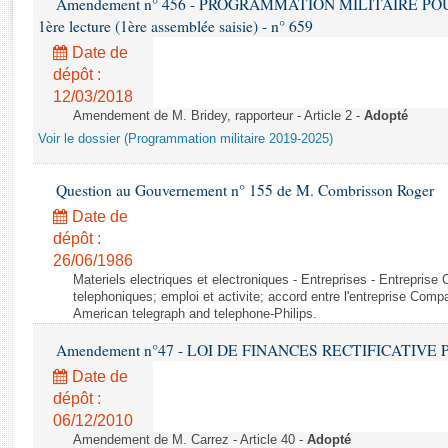
Amendement n° 456 - PROGRAMMATION MILITAIRE POU
Rapports d'enquête
1ère lecture (1ère assemblée saisie) - n° 659
Rapports législatifs
Date de
Rapports sur l'application des lois
dépôt :
Baromètre de l’application des lois
12/03/2018
Amendement de M. Bridey, rapporteur - Article 2 -
Adopté
Dossiers législatifs
Voir le dossier (Programmation militaire 2019-2025)
Budget et sécurité sociale
Questions écrites et orales
Question au Gouvernement n° 155 de M. Combrisson Roger
Comptes rendus des débats
Date de
dépôt :
26/06/1986
Materiels electriques et electroniques - Entreprises - Entrepris
telephoniques; emploi et activite; accord entre l'entreprise Compag
American telegraph and telephone-Philips.
Amendement n°47 - LOI DE FINANCES RECTIFICATIVE PO
Date de
dépôt :
06/12/2010
Amendement de M. Carrez - Article 40 -
Adopté