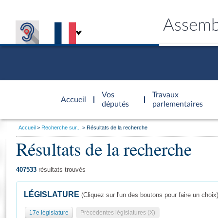
Assemb
Accèder à
la page
Vos
Travaux
Accueil
d'accueil
députés
parlementaires
Vous
Accueil
Recherche sur...
Résultats de la recherche
êtes
Résultats de la recherche
Général
ici
CONNEX
TRAVA
CONNA
DÉC
:
407533
résultats trouvés
LÉGISLATURE
(Cliquez sur l'un des boutons pour faire un choix
17e législature
Précédentes législatures (X)