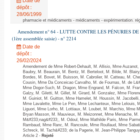
Date de
dépôt :
28/06/1999
pharmacie et médicaments - médicaments - expérimentation. régl
Amendement n° 64 - LUTTE CONTRE LES PÉNURIES DE M
(1ère assemblée saisie) - n° 2214
Date de
dépôt :
26/02/2024
Amendement de Mme Robert-Dehault, M. Allisio, Mme Auzanot, 
Baubry, M. Beaurain, M. Bentz, M. Berteloot, M. Bilde, M. Blai
Bordes, M. Bovet, M. Buisson, M. Cabrolier, M. Catteau, M. 
Cousin, Mme Da Conceicao Carvalho, M. de Fournas, M. de L&#
Mme Dogor-Such, M. Dragon, Mme Engrand, M. Falcon, M. Fra
Galzy, M. Giletti, M. Gillet, M. Girard, M. Gonzalez, Mme Flor
M. Guiniot, M. Guitton, Mme Hamelet, M. Houssin, M. Jacobelli
Mme Lavalette, Mme Le Pen, Mme Lechanteux, Mme Lelouis, M
Liguori, Mme Lorho, M. Lottiaux, M. Loubet, M. Marchio, Mme 
Bryan Masson, M. Mauvieux, M. Meizonnet, Mme Menache, M. M
M&#233;nag&#233;, M. Odoul, Mme Mathilde Paris, Mme Parment
Rambaud, Mme Ranc, M. Rancoule, Mme Roullaud, Mme Sabatin
Schreck, M. Tach&#233; de la Pagerie, M. Jean-Philippe Tanguy, 
Article 2 -
Rejeté