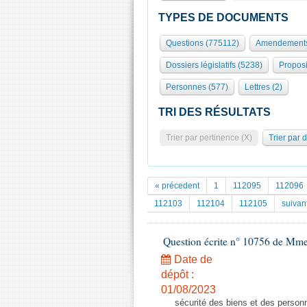
TYPES DE DOCUMENTS
Questions (775112)
Amendements
Dossiers législatifs (5238)
Proposi
Personnes (577)
Lettres (2)
TRI DES RÉSULTATS
Trier par pertinence (X)
Trier par 
« précedent
1
112095
112096
112103
112104
112105
suivan
Question écrite n° 10756 de Mme
Date de
dépôt :
01/08/2023
sécurité des biens et des personn