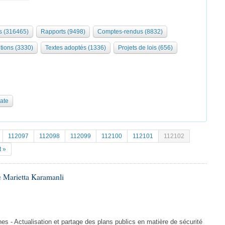
 (316465)
Rapports (9498)
Comptes-rendus (8832)
tions (3330)
Textes adoptés (1336)
Projets de lois (656)
date
112097
112098
112099
112100
112101
112102
t »
 Marietta Karamanli
es - Actualisation et partage des plans publics en matière de sécurité