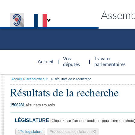
Assemb
Accèder à
la page
Vos
Travaux
Accueil
d'accueil
députés
parlementaires
Vous
Accueil
Recherche sur...
Résultats de la recherche
êtes
Résultats de la recherche
Général
ici
CONNEX
TRAVA
CONNA
DÉC
:
1506281
résultats trouvés
LÉGISLATURE
(Cliquez sur l'un des boutons pour faire un choix
17e législature
Précédentes législatures (X)