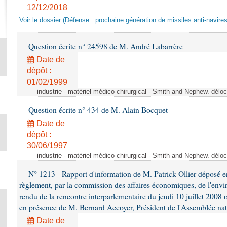
Rapports d'enquête
12/12/2018
Rapports législatifs
Voir le dossier (Défense : prochaine génération de missiles anti-navires
Rapports sur l'application des lois
Baromètre de l’application des lois
Question écrite n° 24598 de M. André Labarrère
Date de
Dossiers législatifs
dépôt :
01/02/1999
Budget et sécurité sociale
industrie - matériel médico-chirurgical - Smith and Nephew. délo
Questions écrites et orales
Comptes rendus des débats
Question écrite n° 434 de M. Alain Bocquet
Date de
dépôt :
30/06/1997
industrie - matériel médico-chirurgical - Smith and Nephew. délo
N° 1213 - Rapport d'information de M. Patrick Ollier déposé en
règlement, par la commission des affaires économiques, de l'envi
rendu de la rencontre interparlementaire du jeudi 10 juillet 2008 
en présence de M. Bernard Accoyer, Président de l'Assemblée nat
Date de