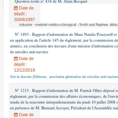
Question écrite n° 434 de M. Alain Bocquet
Rapports d'enquête
Rapports législatifs
Date de
dépôt :
Rapports sur l'application des lois
30/06/1997
Baromètre de l’application des lois
industrie - matériel médico-chirurgical - Smith and Nephew. délo
N° 1493 - Rapport d'information de Mme Natalia Pouzyreff et M
Dossiers législatifs
en application de l'article 145 du règlement, par la commission de
Budget et sécurité sociale
armées, en conclusion des travaux d'une mission d'information co
Questions écrites et orales
de missiles anti-navires
Comptes rendus des débats
Date de
dépôt :
12/12/2018
Voir le dossier (Défense : prochaine génération de missiles anti-navires
N° 1213 - Rapport d'information de M. Patrick Ollier déposé en
règlement, par la commission des affaires économiques, de l'envi
rendu de la rencontre interparlementaire du jeudi 10 juillet 2008 
en présence de M. Bernard Accoyer, Président de l'Assemblée nat
Date de