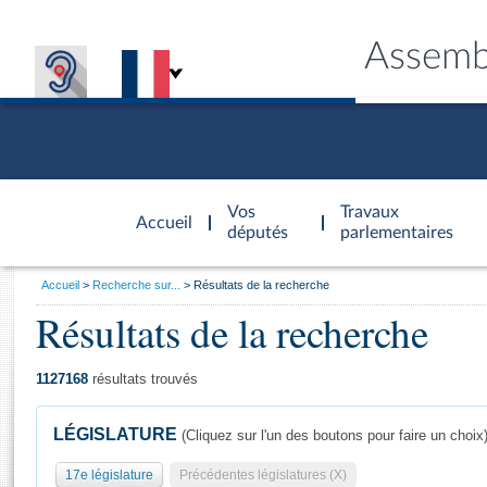
Assemb
Accèder à
la page
Vos
Travaux
Accueil
d'accueil
députés
parlementaires
Vous
Accueil
Recherche sur...
Résultats de la recherche
êtes
Résultats de la recherche
Général
ici
CONNEX
TRAVA
CONNA
DÉC
:
1127168
résultats trouvés
LÉGISLATURE
(Cliquez sur l'un des boutons pour faire un choix
17e législature
Précédentes législatures (X)