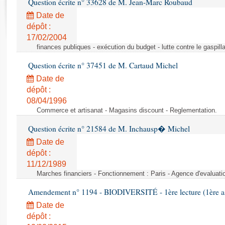
Question écrite n° 33628 de M. Jean-Marc Roubaud
Rapports d'enquête
Rapports législatifs
Date de
dépôt :
Rapports sur l'application des lois
17/02/2004
Baromètre de l’application des lois
finances publiques - exécution du budget - lutte contre le gaspilla
Question écrite n° 37451 de M. Cartaud Michel
Dossiers législatifs
Date de
Budget et sécurité sociale
dépôt :
Questions écrites et orales
08/04/1996
Comptes rendus des débats
Commerce et artisanat - Magasins discount - Reglementation.
Question écrite n° 21584 de M. Inchausp� Michel
Date de
dépôt :
11/12/1989
Marches financiers - Fonctionnement : Paris - Agence d'evaluatio
Amendement n° 1194 - BIODIVERSITÉ - 1ère lecture (1ère ass
Date de
dépôt :