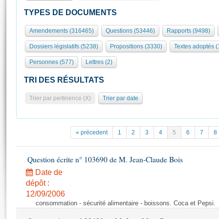
S'id
Présidence
Séance publique
Rôle et pouvoirs de l'Assemblée
Visiter l'Assemblée
TYPES DE DOCUMENTS
Fiches « Connaissance de l’Assemblée »
577 députés
Commissions et autres organes
Visite virtuelle du palais Bourbon
Amendements (316465)
Questions (53446)
Rapports (9498)
Organisation de l'Assemblée
Groupes politiques
Europe et International
Assister à une séance
Mot
Dossiers législatifs (5238)
Propositions (3330)
Textes adoptés 
Présidence
Conférence des Présidents
Bureau
Collège des Ques
Élections législatives
Contrôle et évaluation
Accès des chercheurs à l’Assemblée
Personnes (577)
Lettres (2)
Congrès
Les évènements
S'inscrire
TRI DES RÉSULTATS
Pétitions
Statistiques et chiffres clés
Trier par pertinence (X)
Trier par date
Transparence et déontologie
Vous n'ave
Patrimoine
E
Documents de référence
La Bibliothèque
( Constitution | Règlement de l'Assemblée ... )
Documents parlementaires
« précedent
1
2
3
4
5
6
7
8
Les archives
Projets de loi
Contacts et plan d'accès
Propositions de loi
Question écrite n° 103690 de M. Jean-Claude Bois
Histoire
Photos libres de droit
Amendements
Date de
Juniors
Textes adoptés
dépôt :
Anciennes législatures
12/09/2006
consommation - sécurité alimentaire - boissons. Coca et Pepsi.
Liens vers les sites publics
Rapports d'information