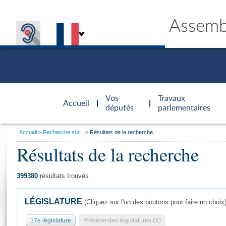
Assemb
Accèder à
la page
Vos
Travaux
Accueil
d'accueil
députés
parlementaires
Vous
Accueil
Recherche sur...
Résultats de la recherche
êtes
Résultats de la recherche
Général
ici
CONNEX
TRAVA
CONNA
DÉC
:
399380
résultats trouvés
LÉGISLATURE
(Cliquez sur l'un des boutons pour faire un choix
17e législature
Précédentes législatures (X)