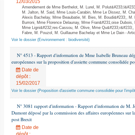
12/03/2015
Amendement de Mme Berthelot, M. Lurel, M. Polut&#233;l&#233;
M. Jalton, M. Said, Mme Louis-Carabin, Mme Le Dissez, M. Ch
Alexis Bachelay, Mme Beaubatie, M. Bies, M. Boudi&#233;, M. B
Burroni, Mme Florence Delaunay, Mme Fran&#231;oise Dubois, 
Mme Ligni&#232;res-Cassou, M. Olive, Mme Qu&#233;r&#233;
Fabre, M. Pouzol, M. Guillaume Bachelay et Mme Le Dain - Artic
Voir le dossier (Environnement : biodiversité)
N° 4513 - Rapport d'information de Mme Isabelle Bruneau dépo
européennes sur la proposition d'assiette commune consolidée pou
Date de
dépôt :
15/02/2017
Voir le dossier (Proposition d'assiette commune consolidée pour l'impôt
N° 3081 rapport d'information - Rapport d'information de M. J
Dumont déposé par la commission des affaires européennes sur l
post Brexit
Date de
dépôt :