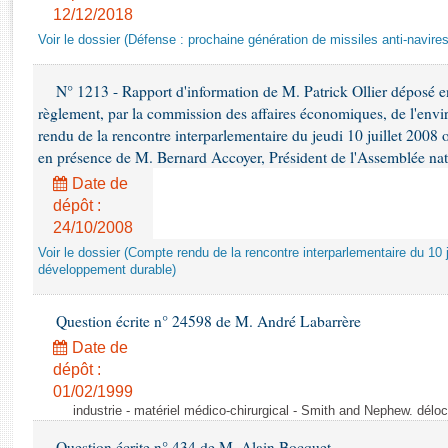
Rapports d'enquête
12/12/2018
Rapports législatifs
Voir le dossier (Défense : prochaine génération de missiles anti-navires
Rapports sur l'application des lois
Baromètre de l’application des lois
N° 1213 - Rapport d'information de M. Patrick Ollier déposé en
règlement, par la commission des affaires économiques, de l'envi
rendu de la rencontre interparlementaire du jeudi 10 juillet 2008 
Dossiers législatifs
en présence de M. Bernard Accoyer, Président de l'Assemblée nat
Budget et sécurité sociale
Date de
Questions écrites et orales
dépôt :
Comptes rendus des débats
24/10/2008
Voir le dossier (Compte rendu de la rencontre interparlementaire du 10 ju
développement durable)
Question écrite n° 24598 de M. André Labarrère
Date de
dépôt :
01/02/1999
industrie - matériel médico-chirurgical - Smith and Nephew. délo
Question écrite n° 434 de M. Alain Bocquet