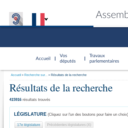
Assemb
Accèder à
la page
Vos
Travaux
Accueil
d'accueil
députés
parlementaires
Vous
Accueil
Recherche sur...
Résultats de la recherche
êtes
Résultats de la recherche
Général
ici
CONNEX
TRAVA
CONNA
DÉC
:
415916
résultats trouvés
LÉGISLATURE
(Cliquez sur l'un des boutons pour faire un choix
17e législature
Précédentes législatures (X)