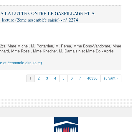
IF À LA LUTTE CONTRE LE GASPILLAGE ET À
ture (2ème assemblée saisie) - n° 2274
;s, Mme Michel, M. Portarrieu, M. Perea, Mme Bono-Vandorme, Mme
nnard, Mme Rossi, Mme Khedher, M. Damaisin et Mme Do - Après
ge et économie circulaire)
1
2
3
4
5
6
7
40330
suivant »