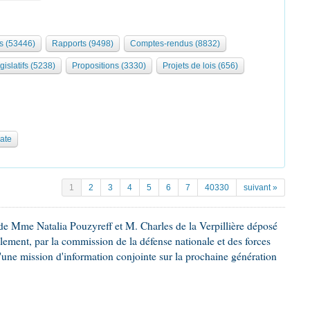
s (53446)
Rapports (9498)
Comptes-rendus (8832)
gislatifs (5238)
Propositions (3330)
Projets de lois (656)
date
1
2
3
4
5
6
7
40330
suivant »
e Mme Natalia Pouzyreff et M. Charles de la Verpillière déposé
glement, par la commission de la défense nationale et des forces
'une mission d'information conjointe sur la prochaine génération