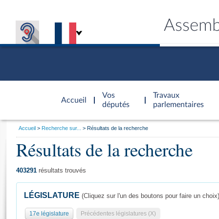
Assemb
Accèder à
la page
Vos
Travaux
Accueil
d'accueil
députés
parlementaires
Vous
Accueil
Recherche sur...
Résultats de la recherche
êtes
Résultats de la recherche
Général
ici
CONNEX
TRAVA
CONNA
DÉC
:
403291
résultats trouvés
LÉGISLATURE
(Cliquez sur l'un des boutons pour faire un choix
17e législature
Précédentes législatures (X)