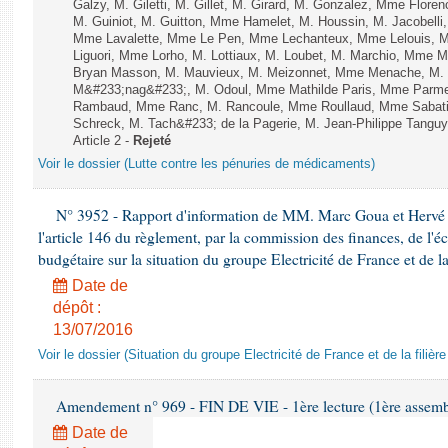
Galzy, M. Giletti, M. Gillet, M. Girard, M. Gonzalez, Mme Flor
M. Guiniot, M. Guitton, Mme Hamelet, M. Houssin, M. Jacobelli
Mme Lavalette, Mme Le Pen, Mme Lechanteux, Mme Lelouis, M
Liguori, Mme Lorho, M. Lottiaux, M. Loubet, M. Marchio, Mme 
Bryan Masson, M. Mauvieux, M. Meizonnet, Mme Menache, M. M
M&#233;nag&#233;, M. Odoul, Mme Mathilde Paris, Mme Parment
Rambaud, Mme Ranc, M. Rancoule, Mme Roullaud, Mme Sabatin
Schreck, M. Tach&#233; de la Pagerie, M. Jean-Philippe Tanguy, 
Article 2 -
Rejeté
Voir le dossier (Lutte contre les pénuries de médicaments)
N° 3952 - Rapport d'information de MM. Marc Goua et Hervé 
l'article 146 du règlement, par la commission des finances, de l'
budgétaire sur la situation du groupe Electricité de France et de la
Date de
dépôt :
13/07/2016
Voir le dossier (Situation du groupe Electricité de France et de la filière
Amendement n° 969 - FIN DE VIE - 1ère lecture (1ère assembl
Date de