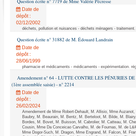
Question écrite n° 7719 de Mme Valérie Pécresse
Rapports d'enquête
Rapports législatifs
Date de
dépôt :
Rapports sur l'application des lois
02/12/2002
Baromètre de l’application des lois
déchets, pollution et nuisances - déchets ménagers - traitement. 
Question écrite n° 31882 de M. Édouard Landrain
Dossiers législatifs
Date de
Budget et sécurité sociale
dépôt :
Questions écrites et orales
28/06/1999
Comptes rendus des débats
pharmacie et médicaments - médicaments - expérimentation. régl
Amendement n° 64 - LUTTE CONTRE LES PÉNURIES DE M
(1ère assemblée saisie) - n° 2214
Date de
dépôt :
26/02/2024
Amendement de Mme Robert-Dehault, M. Allisio, Mme Auzanot, 
Baubry, M. Beaurain, M. Bentz, M. Berteloot, M. Bilde, M. Blai
Bordes, M. Bovet, M. Buisson, M. Cabrolier, M. Catteau, M. 
Cousin, Mme Da Conceicao Carvalho, M. de Fournas, M. de L&#
Mme Dogor-Such, M. Dragon, Mme Engrand, M. Falcon, M. Fra