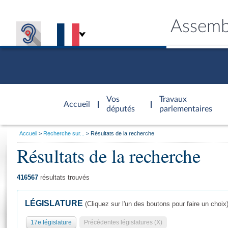
Assemb
Accèder à
la page
Vos
Travaux
Accueil
d'accueil
députés
parlementaires
Vous
Accueil
Recherche sur...
Résultats de la recherche
êtes
Résultats de la recherche
Général
ici
CONNEX
TRAVA
CONNA
DÉC
:
416567
résultats trouvés
LÉGISLATURE
(Cliquez sur l'un des boutons pour faire un choix
17e législature
Précédentes législatures (X)