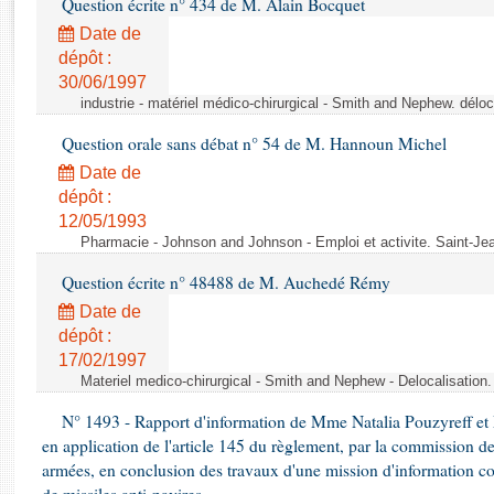
Question écrite n° 434 de M. Alain Bocquet
Rapports d'enquête
Rapports législatifs
Date de
dépôt :
Rapports sur l'application des lois
30/06/1997
Baromètre de l’application des lois
industrie - matériel médico-chirurgical - Smith and Nephew. délo
Question orale sans débat n° 54 de M. Hannoun Michel
Dossiers législatifs
Date de
Budget et sécurité sociale
dépôt :
Questions écrites et orales
12/05/1993
Comptes rendus des débats
Pharmacie - Johnson and Johnson - Emploi et activite. Saint-Je
Question écrite n° 48488 de M. Auchedé Rémy
Date de
dépôt :
17/02/1997
Materiel medico-chirurgical - Smith and Nephew - Delocalisatio
N° 1493 - Rapport d'information de Mme Natalia Pouzyreff et M
en application de l'article 145 du règlement, par la commission de
armées, en conclusion des travaux d'une mission d'information co