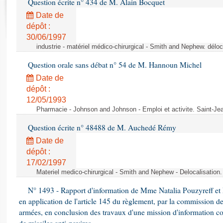
Question écrite n° 434 de M. Alain Bocquet
Rapports d'enquête
Rapports législatifs
Date de
dépôt :
Rapports sur l'application des lois
30/06/1997
Baromètre de l’application des lois
industrie - matériel médico-chirurgical - Smith and Nephew. délo
Question orale sans débat n° 54 de M. Hannoun Michel
Dossiers législatifs
Date de
Budget et sécurité sociale
dépôt :
Questions écrites et orales
12/05/1993
Comptes rendus des débats
Pharmacie - Johnson and Johnson - Emploi et activite. Saint-Je
Question écrite n° 48488 de M. Auchedé Rémy
Date de
dépôt :
17/02/1997
Materiel medico-chirurgical - Smith and Nephew - Delocalisatio
N° 1493 - Rapport d'information de Mme Natalia Pouzyreff et M
en application de l'article 145 du règlement, par la commission de
armées, en conclusion des travaux d'une mission d'information co