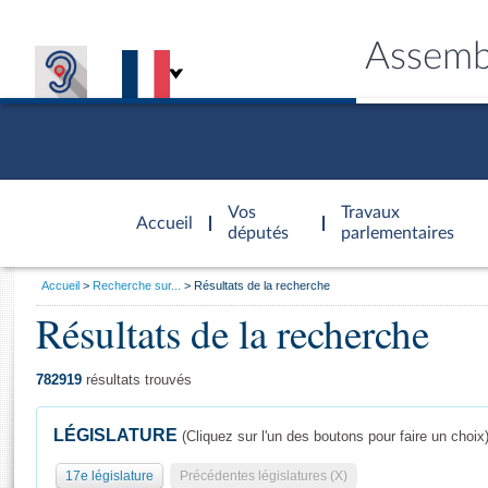
Assemb
Accèder à
la page
Vos
Travaux
Accueil
d'accueil
députés
parlementaires
Vous
Accueil
Recherche sur...
Résultats de la recherche
êtes
Résultats de la recherche
Général
ici
CONNEX
TRAVA
CONNA
DÉC
:
782919
résultats trouvés
LÉGISLATURE
(Cliquez sur l'un des boutons pour faire un choix
17e législature
Précédentes législatures (X)