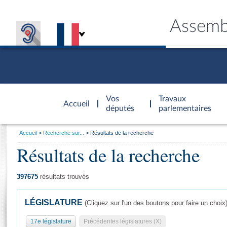
Assemb
Accèder à
la page
Vos
Travaux
Accueil
d'accueil
députés
parlementaires
Vous
Accueil
Recherche sur...
Résultats de la recherche
êtes
Résultats de la recherche
Général
ici
CONNEX
TRAVA
CONNA
DÉC
:
397675
résultats trouvés
LÉGISLATURE
(Cliquez sur l'un des boutons pour faire un choix
17e législature
Précédentes législatures (X)