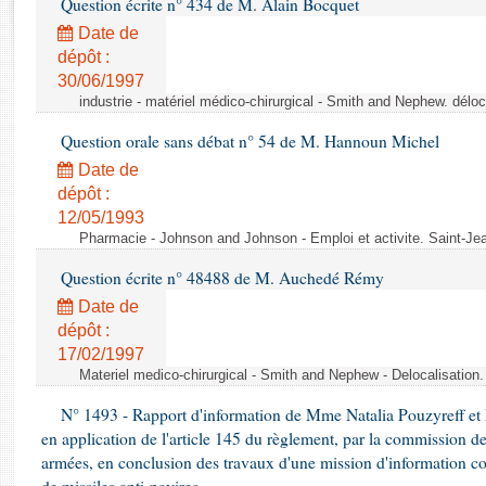
Question écrite n° 434 de M. Alain Bocquet
Rapports d'enquête
Rapports législatifs
Date de
dépôt :
Rapports sur l'application des lois
30/06/1997
Baromètre de l’application des lois
industrie - matériel médico-chirurgical - Smith and Nephew. délo
Question orale sans débat n° 54 de M. Hannoun Michel
Dossiers législatifs
Date de
Budget et sécurité sociale
dépôt :
Questions écrites et orales
12/05/1993
Comptes rendus des débats
Pharmacie - Johnson and Johnson - Emploi et activite. Saint-Je
Question écrite n° 48488 de M. Auchedé Rémy
Date de
dépôt :
17/02/1997
Materiel medico-chirurgical - Smith and Nephew - Delocalisatio
N° 1493 - Rapport d'information de Mme Natalia Pouzyreff et M
en application de l'article 145 du règlement, par la commission de
armées, en conclusion des travaux d'une mission d'information co