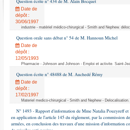
Question écrite n° 434 de M. Alain Bocquet
Rapports d'enquête
Rapports législatifs
Date de
dépôt :
Rapports sur l'application des lois
30/06/1997
Baromètre de l’application des lois
industrie - matériel médico-chirurgical - Smith and Nephew. délo
Question orale sans débat n° 54 de M. Hannoun Michel
Dossiers législatifs
Date de
Budget et sécurité sociale
dépôt :
Questions écrites et orales
12/05/1993
Comptes rendus des débats
Pharmacie - Johnson and Johnson - Emploi et activite. Saint-Je
Question écrite n° 48488 de M. Auchedé Rémy
Date de
dépôt :
17/02/1997
Materiel medico-chirurgical - Smith and Nephew - Delocalisatio
N° 1493 - Rapport d'information de Mme Natalia Pouzyreff et M
en application de l'article 145 du règlement, par la commission de
armées, en conclusion des travaux d'une mission d'information co