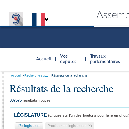
Assemb
Accèder à
la page
Vos
Travaux
Accueil
d'accueil
députés
parlementaires
Vous
Accueil
Recherche sur...
Résultats de la recherche
êtes
Résultats de la recherche
Général
ici
CONNEX
TRAVA
CONNA
DÉC
:
397675
résultats trouvés
LÉGISLATURE
(Cliquez sur l'un des boutons pour faire un choix
17e législature
Précédentes législatures (X)