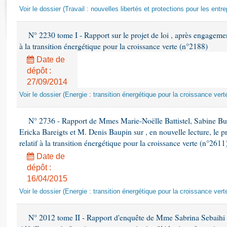
Rapports d'enquête
Voir le dossier (Travail : nouvelles libertés et protections pour les entre
Rapports législatifs
Rapports sur l'application des lois
N° 2230 tome I - Rapport sur le projet de loi , après engagemen
Baromètre de l’application des lois
à la transition énergétique pour la croissance verte (n°2188)
Date de
Dossiers législatifs
dépôt :
27/09/2014
Budget et sécurité sociale
Questions écrites et orales
Voir le dossier (Energie : transition énergétique pour la croissance vert
Comptes rendus des débats
N° 2736 - Rapport de Mmes Marie-Noëlle Battistel, Sabine Bu
Ericka Bareigts et M. Denis Baupin sur , en nouvelle lecture, le pro
relatif à la transition énergétique pour la croissance verte (n°2611
Date de
dépôt :
16/04/2015
Voir le dossier (Energie : transition énergétique pour la croissance vert
N° 2012 tome II - Rapport d'enquête de Mme Sabrina Sebaihi rel