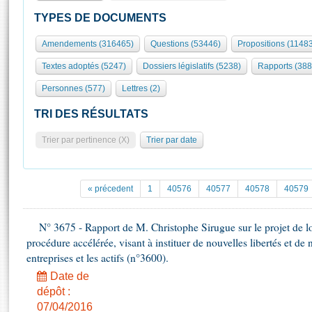
S'id
Présidence
Séance publique
Rôle et pouvoirs de l'Assemblée
Visiter l'Assemblée
TYPES DE DOCUMENTS
Fiches « Connaissance de l’Assemblée »
577 députés
Commissions et autres organes
Visite virtuelle du palais Bourbon
Amendements (316465)
Questions (53446)
Propositions (1148
Organisation de l'Assemblée
Groupes politiques
Europe et International
Assister à une séance
Mot
Textes adoptés (5247)
Dossiers législatifs (5238)
Rapports (388
Présidence
Conférence des Présidents
Bureau
Collège des Ques
Élections législatives
Contrôle et évaluation
Accès des chercheurs à l’Assemblée
Personnes (577)
Lettres (2)
Congrès
Les évènements
S'inscrire
TRI DES RÉSULTATS
Pétitions
Statistiques et chiffres clés
Trier par pertinence (X)
Trier par date
Transparence et déontologie
Vous n'ave
Patrimoine
E
Documents de référence
La Bibliothèque
( Constitution | Règlement de l'Assemblée ... )
Documents parlementaires
« précedent
1
40576
40577
40578
40579
Les archives
Projets de loi
Contacts et plan d'accès
Propositions de loi
N° 3675 - Rapport de M. Christophe Sirugue sur le projet de l
Histoire
Photos libres de droit
procédure accélérée, visant à instituer de nouvelles libertés et de 
Amendements
Juniors
entreprises et les actifs (n°3600).
Textes adoptés
Anciennes législatures
Date de
dépôt :
Liens vers les sites publics
Rapports d'information
07/04/2016