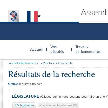
Assemb
Accèder à
la page
Vos
Travaux
Accueil
d'accueil
députés
parlementaires
Vous
Accueil
Recherche sur...
Résultats de la recherche
êtes
Résultats de la recherche
Général
ici
CONNEX
TRAVA
CONNA
DÉC
:
405828
résultats trouvés
LÉGISLATURE
(Cliquez sur l'un des boutons pour faire un choix
17e législature
Précédentes législatures (X)