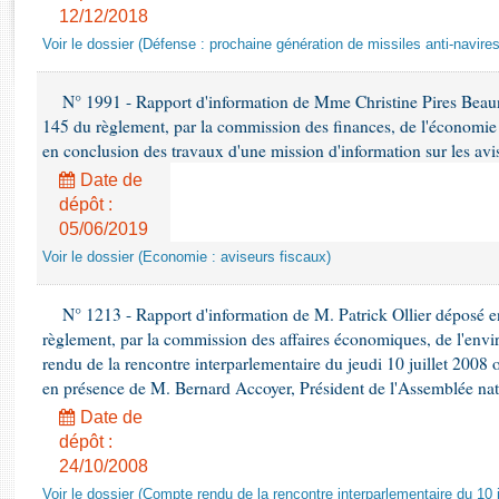
Rapports d'enquête
12/12/2018
Rapports législatifs
Voir le dossier (Défense : prochaine génération de missiles anti-navires
Rapports sur l'application des lois
Baromètre de l’application des lois
N° 1991 - Rapport d'information de Mme Christine Pires Beaune
145 du règlement, par la commission des finances, de l'économie 
en conclusion des travaux d'une mission d'information sur les avi
Dossiers législatifs
Date de
Budget et sécurité sociale
dépôt :
Questions écrites et orales
05/06/2019
Comptes rendus des débats
Voir le dossier (Economie : aviseurs fiscaux)
N° 1213 - Rapport d'information de M. Patrick Ollier déposé en
règlement, par la commission des affaires économiques, de l'envi
rendu de la rencontre interparlementaire du jeudi 10 juillet 2008 
en présence de M. Bernard Accoyer, Président de l'Assemblée nat
Date de
dépôt :
24/10/2008
Voir le dossier (Compte rendu de la rencontre interparlementaire du 10 ju