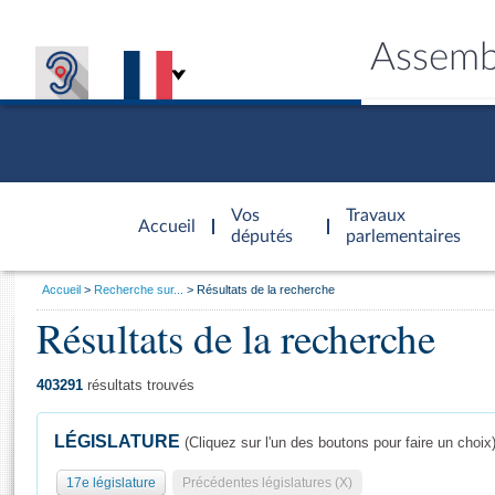
Assemb
Accèder à
la page
Vos
Travaux
Accueil
d'accueil
députés
parlementaires
Vous
Accueil
Recherche sur...
Résultats de la recherche
êtes
Résultats de la recherche
Général
ici
CONNEX
TRAVA
CONNA
DÉC
:
403291
résultats trouvés
LÉGISLATURE
(Cliquez sur l'un des boutons pour faire un choix
17e législature
Précédentes législatures (X)