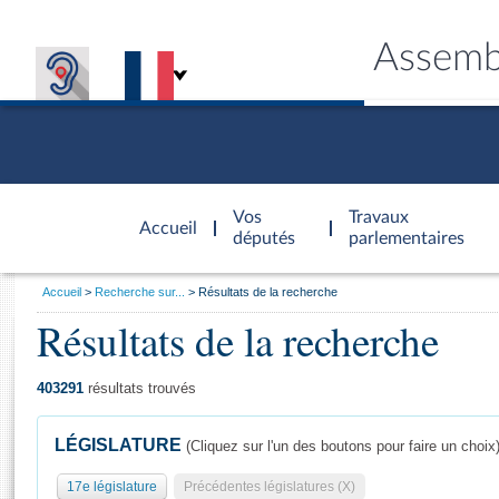
Assemb
Accèder à
la page
Vos
Travaux
Accueil
d'accueil
députés
parlementaires
Vous
Accueil
Recherche sur...
Résultats de la recherche
êtes
Résultats de la recherche
Général
ici
CONNEX
TRAVA
CONNA
DÉC
:
403291
résultats trouvés
LÉGISLATURE
(Cliquez sur l'un des boutons pour faire un choix
17e législature
Précédentes législatures (X)