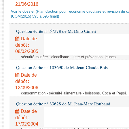
Rapports d'enquête
21/06/2016
Rapports législatifs
Voir le dossier (Plan d'action pour l'économie circulaire et révision du ca
Rapports sur l'application des lois
(COM(2015) 593 à 596 final))
Baromètre de l’application des lois
Question écrite n° 57378 de M. Dino Cinieri
Date de
Dossiers législatifs
dépôt :
Budget et sécurité sociale
08/02/2005
Questions écrites et orales
sécurité routière - alcoolisme - lutte et prévention. jeunes.
Comptes rendus des débats
Question écrite n° 103690 de M. Jean-Claude Bois
Date de
dépôt :
12/09/2006
consommation - sécurité alimentaire - boissons. Coca et Pepsi.
Question écrite n° 33628 de M. Jean-Marc Roubaud
Date de
dépôt :
17/02/2004