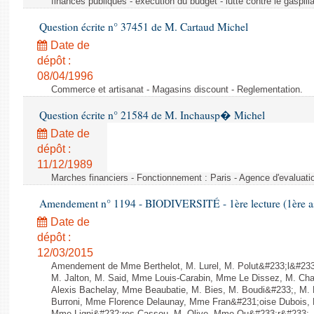
finances publiques - exécution du budget - lutte contre le gaspilla
Question écrite n° 37451 de M. Cartaud Michel
Date de
dépôt :
08/04/1996
Commerce et artisanat - Magasins discount - Reglementation.
Question écrite n° 21584 de M. Inchausp� Michel
Date de
dépôt :
11/12/1989
Marches financiers - Fonctionnement : Paris - Agence d'evaluatio
Amendement n° 1194 - BIODIVERSITÉ - 1ère lecture (1ère ass
Date de
dépôt :
12/03/2015
Amendement de Mme Berthelot, M. Lurel, M. Polut&#233;l&#233;
M. Jalton, M. Said, Mme Louis-Carabin, Mme Le Dissez, M. Ch
Alexis Bachelay, Mme Beaubatie, M. Bies, M. Boudi&#233;, M. B
Burroni, Mme Florence Delaunay, Mme Fran&#231;oise Dubois, 