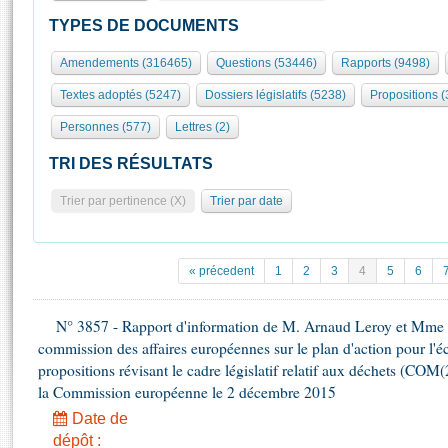
S'id
Présidence
Séance publique
Rôle et pouvoirs de l'Assemblée
Visiter l'Assemblée
TYPES DE DOCUMENTS
Fiches « Connaissance de l’Assemblée »
577 députés
Commissions et autres organes
Visite virtuelle du palais Bourbon
Amendements (316465)
Questions (53446)
Rapports (9498)
Organisation de l'Assemblée
Groupes politiques
Europe et International
Assister à une séance
Mot
Textes adoptés (5247)
Dossiers législatifs (5238)
Propositions 
Présidence
Conférence des Présidents
Bureau
Collège des Ques
Élections législatives
Contrôle et évaluation
Accès des chercheurs à l’Assemblée
Personnes (577)
Lettres (2)
Congrès
Les évènements
S'inscrire
TRI DES RÉSULTATS
Pétitions
Statistiques et chiffres clés
Trier par pertinence (X)
Trier par date
Transparence et déontologie
Vous n'ave
Patrimoine
E
Documents de référence
La Bibliothèque
( Constitution | Règlement de l'Assemblée ... )
Documents parlementaires
« précedent
1
2
3
4
5
6
Les archives
Projets de loi
Contacts et plan d'accès
Propositions de loi
N° 3857 - Rapport d'information de M. Arnaud Leroy et Mme S
Histoire
Photos libres de droit
commission des affaires européennes sur le plan d'action pour l'éc
Amendements
Juniors
propositions révisant le cadre législatif relatif aux déchets (COM
Textes adoptés
Anciennes législatures
la Commission européenne le 2 décembre 2015
Date de
Liens vers les sites publics
Rapports d'information
dépôt :