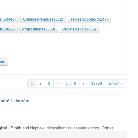
s (53446)
Comptes-rendus (8832)
Textes adoptés (5247)
ts (3882)
Propositions (3330)
Projets de lois (656)
date
1
2
3
4
5
6
7
39768
suivant »
André Labarrère
rgical - Smith and Nephew. délocalisation. conséquences. Orthez.