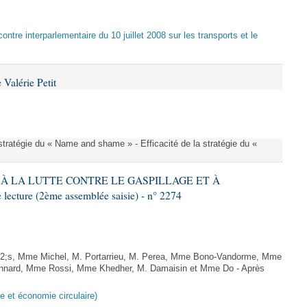
ontre interparlementaire du 10 juillet 2008 sur les transports et le
Valérie Petit
a stratégie du « Name and shame » - Efficacité de la stratégie du «
IF À LA LUTTE CONTRE LE GASPILLAGE ET À
ture (2ème assemblée saisie) - n° 2274
;s, Mme Michel, M. Portarrieu, M. Perea, Mme Bono-Vandorme, Mme
nnard, Mme Rossi, Mme Khedher, M. Damaisin et Mme Do - Après
ge et économie circulaire)