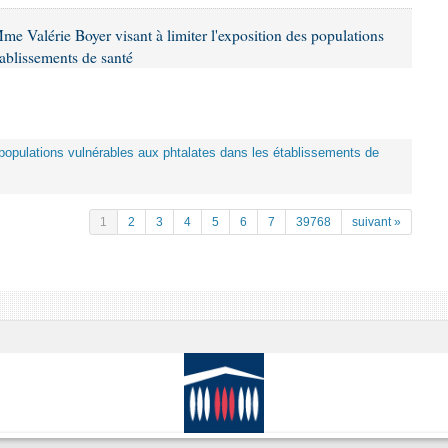
me Valérie Boyer visant à limiter l'exposition des populations
tablissements de santé
es populations vulnérables aux phtalates dans les établissements de
1
2
3
4
5
6
7
39768
suivant »