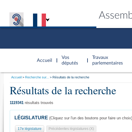
Assemb
Accèder à
la page
Vos
Travaux
Accueil
d'accueil
députés
parlementaires
Vous
Accueil
Recherche sur...
Résultats de la recherche
êtes
Résultats de la recherche
Général
ici
CONNEX
TRAVA
CONNA
DÉC
:
1119341
résultats trouvés
LÉGISLATURE
(Cliquez sur l'un des boutons pour faire un choix
17e législature
Précédentes législatures (X)