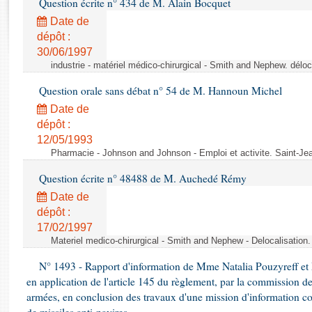
Question écrite n° 434 de M. Alain Bocquet
Rapports d'enquête
Rapports législatifs
Date de
dépôt :
Rapports sur l'application des lois
30/06/1997
Baromètre de l’application des lois
industrie - matériel médico-chirurgical - Smith and Nephew. délo
Question orale sans débat n° 54 de M. Hannoun Michel
Dossiers législatifs
Date de
Budget et sécurité sociale
dépôt :
Questions écrites et orales
12/05/1993
Comptes rendus des débats
Pharmacie - Johnson and Johnson - Emploi et activite. Saint-Je
Question écrite n° 48488 de M. Auchedé Rémy
Date de
dépôt :
17/02/1997
Materiel medico-chirurgical - Smith and Nephew - Delocalisatio
N° 1493 - Rapport d'information de Mme Natalia Pouzyreff et M
en application de l'article 145 du règlement, par la commission de
armées, en conclusion des travaux d'une mission d'information co