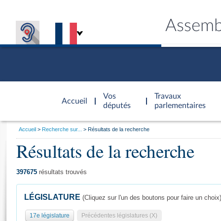
Assemb
Accèder à
la page
Vos
Travaux
Accueil
d'accueil
députés
parlementaires
Vous
Accueil
Recherche sur...
Résultats de la recherche
êtes
Résultats de la recherche
Général
ici
CONNEX
TRAVA
CONNA
DÉC
:
397675
résultats trouvés
LÉGISLATURE
(Cliquez sur l'un des boutons pour faire un choix
17e législature
Précédentes législatures (X)