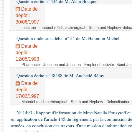
Question écrite n° 434 de M. Alain Bocquet
Rapports d'enquête
Rapports législatifs
Date de
dépôt :
Rapports sur l'application des lois
30/06/1997
Baromètre de l’application des lois
industrie - matériel médico-chirurgical - Smith and Nephew. délo
Question orale sans débat n° 54 de M. Hannoun Michel
Dossiers législatifs
Date de
Budget et sécurité sociale
dépôt :
Questions écrites et orales
12/05/1993
Comptes rendus des débats
Pharmacie - Johnson and Johnson - Emploi et activite. Saint-Je
Question écrite n° 48488 de M. Auchedé Rémy
Date de
dépôt :
17/02/1997
Materiel medico-chirurgical - Smith and Nephew - Delocalisatio
N° 1493 - Rapport d'information de Mme Natalia Pouzyreff et M
en application de l'article 145 du règlement, par la commission de
armées, en conclusion des travaux d'une mission d'information co