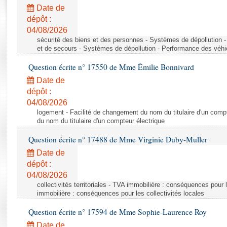
Rapports d'enquête
Date de
Rapports législatifs
dépôt :
Rapports sur l'application des lois
04/08/2026
Baromètre de l’application des lois
sécurité des biens et des personnes - Systèmes de dépollution 
et de secours - Systèmes de dépollution - Performance des véhi
Question écrite n° 17550 de Mme Émilie Bonnivard
Dossiers législatifs
Date de
Budget et sécurité sociale
dépôt :
Questions écrites et orales
04/08/2026
Comptes rendus des débats
logement - Facilité de changement du nom du titulaire d'un compt
du nom du titulaire d'un compteur électrique
Question écrite n° 17488 de Mme Virginie Duby-Muller
Date de
dépôt :
04/08/2026
collectivités territoriales - TVA immobilière : conséquences pour 
immobilière : conséquences pour les collectivités locales
Question écrite n° 17594 de Mme Sophie-Laurence Roy
Date de