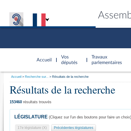
Assemb
Accèder à
la page
Vos
Travaux
Accueil
d'accueil
députés
parlementaires
Vous
Accueil
Recherche sur...
Résultats de la recherche
êtes
Résultats de la recherche
Général
ici
CONNEX
TRAVA
CONNA
DÉC
:
153460
résultats trouvés
LÉGISLATURE
(Cliquez sur l'un des boutons pour faire un choix
17e législature (X)
Précédentes législatures