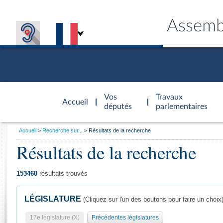
Assemb
Accèder à
la page
Vos
Travaux
Accueil
d'accueil
députés
parlementaires
Vous
Accueil
Recherche sur...
Résultats de la recherche
êtes
Résultats de la recherche
Général
ici
CONNEX
TRAVA
CONNA
DÉC
:
153460
résultats trouvés
LÉGISLATURE
(Cliquez sur l'un des boutons pour faire un choix
17e législature (X)
Précédentes législatures