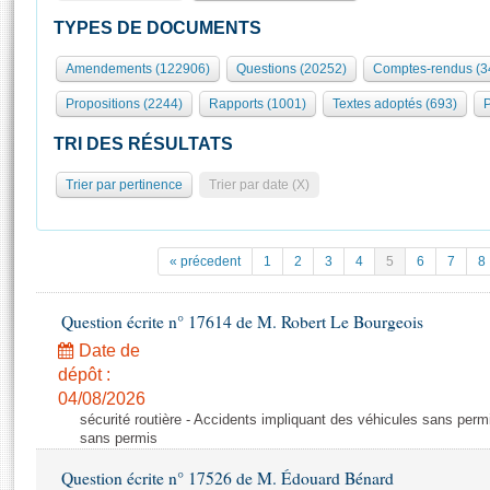
S'id
Présidence
Séance publique
Rôle et pouvoirs de l'Assemblée
Visiter l'Assemblée
TYPES DE DOCUMENTS
Fiches « Connaissance de l’Assemblée »
577 députés
Commissions et autres organes
Visite virtuelle du palais Bourbon
Amendements (122906)
Questions (20252)
Comptes-rendus (3
Organisation de l'Assemblée
Groupes politiques
Europe et International
Assister à une séance
Mot
Propositions (2244)
Rapports (1001)
Textes adoptés (693)
P
Présidence
Conférence des Présidents
Bureau
Collège des Ques
Élections législatives
Contrôle et évaluation
Accès des chercheurs à l’Assemblée
TRI DES RÉSULTATS
Congrès
Les évènements
S'inscrire
Trier par pertinence
Trier par date (X)
Pétitions
Statistiques et chiffres clés
Transparence et déontologie
Vous n'ave
Patrimoine
E
Documents de référence
« précedent
1
2
3
4
5
6
7
8
La Bibliothèque
( Constitution | Règlement de l'Assemblée ... )
Documents parlementaires
Les archives
Question écrite n° 17614 de M. Robert Le Bourgeois
Projets de loi
Contacts et plan d'accès
Date de
Propositions de loi
Histoire
Photos libres de droit
dépôt :
Amendements
Juniors
04/08/2026
Textes adoptés
sécurité routière - Accidents impliquant des véhicules sans perm
Anciennes législatures
sans permis
Liens vers les sites publics
Rapports d'information
Question écrite n° 17526 de M. Édouard Bénard