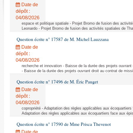
Rapports d'enquête
Date de
Rapports législatifs
dépôt :
Rapports sur l'application des lois
04/08/2026
Baromètre de l’application des lois
espace et politique spatiale - Projet Bromo de fusion des activit
Leonardo - Projet Bromo de fusion des activités spatiales de Tha
Question écrite n° 17587 de M. Michel Lauzzana
Dossiers législatifs
Date de
Budget et sécurité sociale
dépôt :
Questions écrites et orales
04/08/2026
Comptes rendus des débats
recherche et innovation - Baisse de la durée des projets ouvrant 
- Baisse de la durée des projets ouvrant droit au contrat de missi
Question écrite n° 17496 de M. Éric Pauget
Date de
dépôt :
04/08/2026
copropriété - Adaptation des règles applicables aux écoquartiers
Adaptation des règles applicables aux écoquartiers face aux épi
Question écrite n° 17590 de Mme Prisca Thevenot
Date de