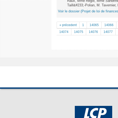
Raux, Mme Regol, Mme Sandrin
Taill&#233;-Polian, M. Tavernier, 
Voir le dossier (Projet de loi de financ
« précedent
1
14065
14066
14074
14075
14076
14077