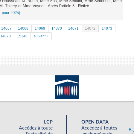
e Rousseau, M. Ruffin, Mme Sas, Mme Sebaihi, Mme Simonnet, Mme
M. Thierry et Mme Voynet - Après l'article 3 -
Retiré
es pour 2025)
14067
14068
14069
14070
14071
14072
14073
14078
15346
suivant »
LCP
OPEN DATA
Accédez à toute
Accédez à toutes