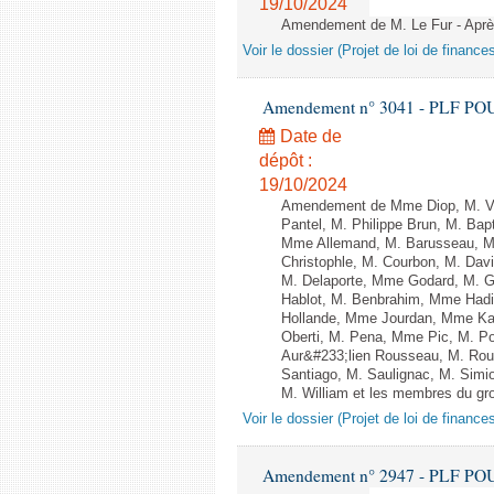
19/10/2024
Amendement de M. Le Fur - Après 
Voir le dossier (Projet de loi de financ
Amendement n° 3041 - PLF POUR 2
Date de
dépôt :
19/10/2024
Amendement de Mme Diop, M. Va
Pantel, M. Philippe Brun, M. Ba
Mme Allemand, M. Barusseau, Mme
Christophle, M. Courbon, M. Dav
M. Delaporte, Mme Godard, M. G
Hablot, M. Benbrahim, Mme Hadi
Hollande, Mme Jourdan, Mme Kara
Oberti, M. Pena, Mme Pic, M. P
Aur&#233;lien Rousseau, M. Ro
Santiago, M. Saulignac, M. Simi
M. William et les membres du gro
Voir le dossier (Projet de loi de financ
Amendement n° 2947 - PLF POUR 2