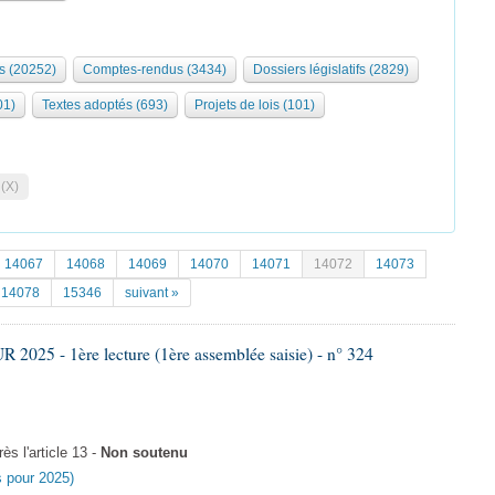
s (20252)
Comptes-rendus (3434)
Dossiers législatifs (2829)
01)
Textes adoptés (693)
Projets de lois (101)
 (X)
14067
14068
14069
14070
14071
14072
14073
14078
15346
suivant »
025 - 1ère lecture (1ère assemblée saisie) - n° 324
s l'article 13 -
Non soutenu
es pour 2025)