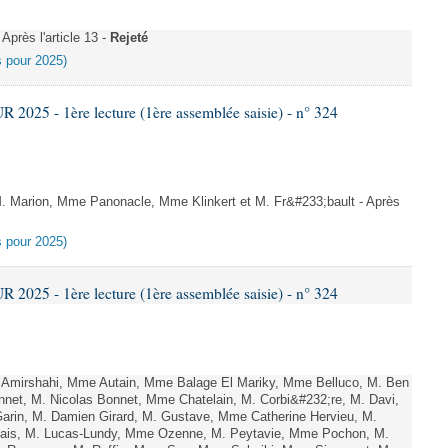
près l'article 13 -
Rejeté
es pour 2025)
025 - 1ère lecture (1ère assemblée saisie) - n° 324
Marion, Mme Panonacle, Mme Klinkert et M. Fr&#233;bault - Après
es pour 2025)
025 - 1ère lecture (1ère assemblée saisie) - n° 324
Amirshahi, Mme Autain, Mme Balage El Mariky, Mme Belluco, M. Ben
nnet, M. Nicolas Bonnet, Mme Chatelain, M. Corbi&#232;re, M. Davi,
arin, M. Damien Girard, M. Gustave, Mme Catherine Hervieu, M.
hais, M. Lucas-Lundy, Mme Ozenne, M. Peytavie, Mme Pochon, M.