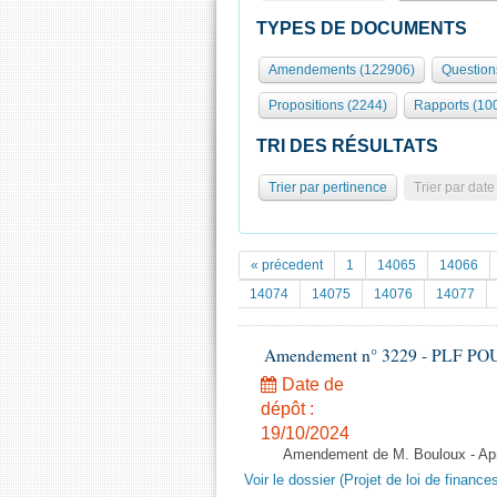
TYPES DE DOCUMENTS
Amendements (122906)
Question
Propositions (2244)
Rapports (10
TRI DES RÉSULTATS
Trier par pertinence
Trier par date
« précedent
1
14065
14066
14074
14075
14076
14077
Amendement n° 3229 - PLF POUR 2
Date de
dépôt :
19/10/2024
Amendement de M. Bouloux - Aprè
Voir le dossier (Projet de loi de financ