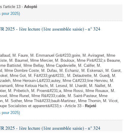
l'article 13 -
Adopté
es pour 2025)
025 - 1ère lecture (1ère assemblée saisie) - n° 324
llaud, M. Faure, M. Emmanuel Gr&#233;goire, M. Aviragnet, Mme
ptiste, M. Baumel, Mme Mercier, M. Bouloux, Mme Pir&#232;s Beaune,
 Battistel, Mme Bellay, Mme Capdevielle, M. Califer, M.
id, Mme Dombre Coste, M. Dufau, M. Echaniz, M. Eskenazi, M. Garot,
okel, Mme Got, M. F&#233;gn&#233;, M. Delautrette, M. Guedj, M.
zadeh, Mme Herouin-L&#233;autey, Mme C&#233;line Hervieu, M.
manli, Mme Keloua Hachi, M. Leseul, M. Lhardit, M. Naillet, M.
otier, M. Pribetich, M. Proen&#231;a, Mme Rossi, Mme Rouaux, M.
ussel, Mme Runel, Mme R&#233;calde, M. Saint-Pasteur, Mme
on, M. Sother, Mme Thi&#233;bault-Martinez, Mme Thomin, M. Vicot,
upe Socialistes et apparent&#233;s - Article 33 -
Rejeté
es pour 2025)
025 - 1ère lecture (1ère assemblée saisie) - n° 324