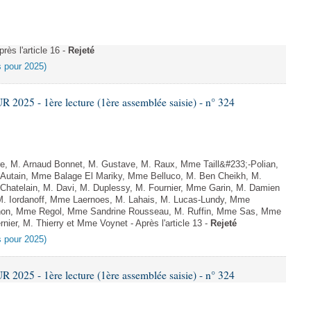
ès l'article 16 -
Rejeté
es pour 2025)
025 - 1ère lecture (1ère assemblée saisie) - n° 324
, M. Arnaud Bonnet, M. Gustave, M. Raux, Mme Taill&#233;-Polian,
 Autain, Mme Balage El Mariky, Mme Belluco, M. Ben Cheikh, M.
Chatelain, M. Davi, M. Duplessy, M. Fournier, Mme Garin, M. Damien
M. Iordanoff, Mme Laernoes, M. Lahais, M. Lucas-Lundy, Mme
on, Mme Regol, Mme Sandrine Rousseau, M. Ruffin, Mme Sas, Mme
ier, M. Thierry et Mme Voynet - Après l'article 13 -
Rejeté
es pour 2025)
025 - 1ère lecture (1ère assemblée saisie) - n° 324