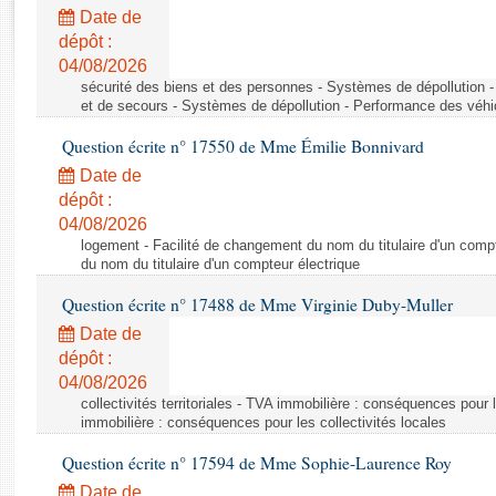
Rapports d'enquête
Date de
Rapports législatifs
dépôt :
Rapports sur l'application des lois
04/08/2026
Baromètre de l’application des lois
sécurité des biens et des personnes - Systèmes de dépollution 
et de secours - Systèmes de dépollution - Performance des véhi
Question écrite n° 17550 de Mme Émilie Bonnivard
Dossiers législatifs
Date de
Budget et sécurité sociale
dépôt :
Questions écrites et orales
04/08/2026
Comptes rendus des débats
logement - Facilité de changement du nom du titulaire d'un compt
du nom du titulaire d'un compteur électrique
Question écrite n° 17488 de Mme Virginie Duby-Muller
Date de
dépôt :
04/08/2026
collectivités territoriales - TVA immobilière : conséquences pour 
immobilière : conséquences pour les collectivités locales
Question écrite n° 17594 de Mme Sophie-Laurence Roy
Date de