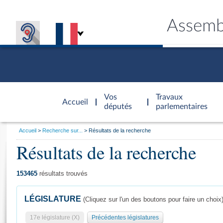
Assemb
Accèder à
la page
Vos
Travaux
Accueil
d'accueil
députés
parlementaires
Vous
Accueil
Recherche sur...
Résultats de la recherche
êtes
Résultats de la recherche
Général
ici
CONNEX
TRAVA
CONNA
DÉC
:
153465
résultats trouvés
LÉGISLATURE
(Cliquez sur l'un des boutons pour faire un choix
17e législature (X)
Précédentes législatures