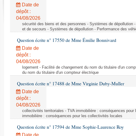
Rapports d'enquête
Date de
Rapports législatifs
dépôt :
Rapports sur l'application des lois
04/08/2026
Baromètre de l’application des lois
sécurité des biens et des personnes - Systèmes de dépollution 
et de secours - Systèmes de dépollution - Performance des véhi
Question écrite n° 17550 de Mme Émilie Bonnivard
Dossiers législatifs
Date de
Budget et sécurité sociale
dépôt :
Questions écrites et orales
04/08/2026
Comptes rendus des débats
logement - Facilité de changement du nom du titulaire d'un compt
du nom du titulaire d'un compteur électrique
Question écrite n° 17488 de Mme Virginie Duby-Muller
Date de
dépôt :
04/08/2026
collectivités territoriales - TVA immobilière : conséquences pour 
immobilière : conséquences pour les collectivités locales
Question écrite n° 17594 de Mme Sophie-Laurence Roy
Date de