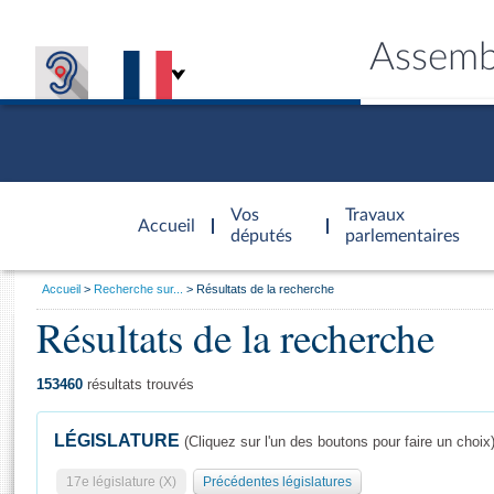
Assemb
Accèder à
la page
Vos
Travaux
Accueil
d'accueil
députés
parlementaires
Vous
Accueil
Recherche sur...
Résultats de la recherche
êtes
Résultats de la recherche
Général
ici
CONNEX
TRAVA
CONNA
DÉC
:
153460
résultats trouvés
LÉGISLATURE
(Cliquez sur l'un des boutons pour faire un choix
17e législature (X)
Précédentes législatures