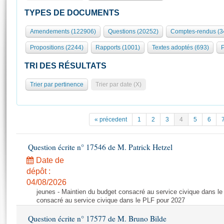
S'id
Présidence
Séance publique
Rôle et pouvoirs de l'Assemblée
Visiter l'Assemblée
TYPES DE DOCUMENTS
Fiches « Connaissance de l’Assemblée »
577 députés
Commissions et autres organes
Visite virtuelle du palais Bourbon
Amendements (122906)
Questions (20252)
Comptes-rendus (3
Organisation de l'Assemblée
Groupes politiques
Europe et International
Assister à une séance
Mot
Propositions (2244)
Rapports (1001)
Textes adoptés (693)
P
Présidence
Conférence des Présidents
Bureau
Collège des Ques
Élections législatives
Contrôle et évaluation
Accès des chercheurs à l’Assemblée
TRI DES RÉSULTATS
Congrès
Les évènements
S'inscrire
Trier par pertinence
Trier par date (X)
Pétitions
Statistiques et chiffres clés
Transparence et déontologie
Vous n'ave
Patrimoine
E
Documents de référence
« précedent
1
2
3
4
5
6
La Bibliothèque
( Constitution | Règlement de l'Assemblée ... )
Documents parlementaires
Les archives
Question écrite n° 17546 de M. Patrick Hetzel
Projets de loi
Contacts et plan d'accès
Date de
Propositions de loi
Histoire
Photos libres de droit
dépôt :
Amendements
Juniors
04/08/2026
Textes adoptés
jeunes - Maintien du budget consacré au service civique dans le
Anciennes législatures
consacré au service civique dans le PLF pour 2027
Liens vers les sites publics
Rapports d'information
Question écrite n° 17577 de M. Bruno Bilde