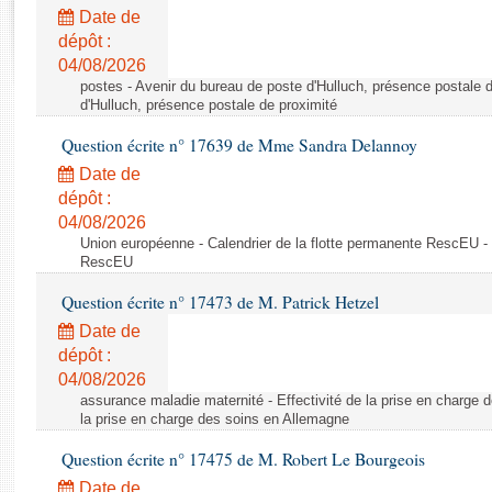
Rapports d'enquête
Date de
Rapports législatifs
dépôt :
Rapports sur l'application des lois
04/08/2026
Baromètre de l’application des lois
postes - Avenir du bureau de poste d'Hulluch, présence postale d
d'Hulluch, présence postale de proximité
Question écrite n° 17639 de Mme Sandra Delannoy
Dossiers législatifs
Date de
Budget et sécurité sociale
dépôt :
Questions écrites et orales
04/08/2026
Comptes rendus des débats
Union européenne - Calendrier de la flotte permanente RescEU - 
RescEU
Question écrite n° 17473 de M. Patrick Hetzel
Date de
dépôt :
04/08/2026
assurance maladie maternité - Effectivité de la prise en charge d
la prise en charge des soins en Allemagne
Question écrite n° 17475 de M. Robert Le Bourgeois
Date de