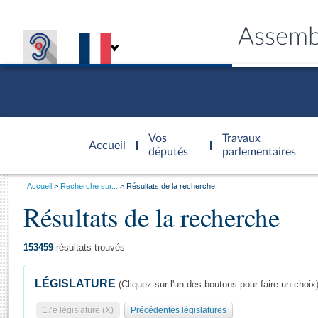
Assemb
Accèder à
la page
Vos
Travaux
Accueil
d'accueil
députés
parlementaires
Vous
Accueil
Recherche sur...
Résultats de la recherche
êtes
Résultats de la recherche
Général
ici
CONNEX
TRAVA
CONNA
DÉC
:
153459
résultats trouvés
LÉGISLATURE
(Cliquez sur l'un des boutons pour faire un choix
17e législature (X)
Précédentes législatures