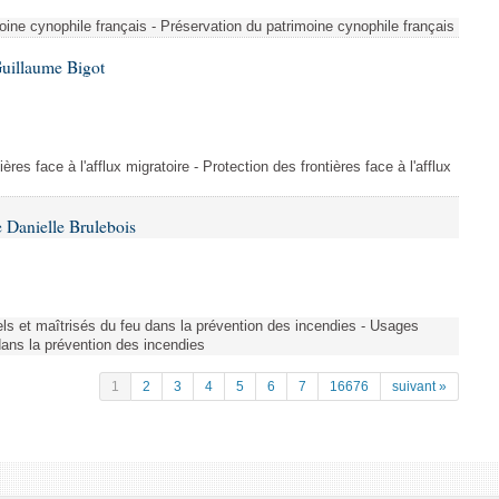
ine cynophile français - Préservation du patrimoine cynophile français
Guillaume Bigot
ères face à l'afflux migratoire - Protection des frontières face à l'afflux
 Danielle Brulebois
nels et maîtrisés du feu dans la prévention des incendies - Usages
 dans la prévention des incendies
1
2
3
4
5
6
7
16676
suivant »