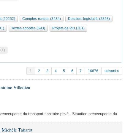
s (20252)
Comptes-rendus (3434)
Dossiers législatifs (2828)
01)
Textes adoptés (693)
Projets de lois (101)
 (X)
1
2
3
4
5
6
7
16676
suivant »
ntoine Villedieu
préoccupante du transport sanitaire privé - Situation préoccupante du
 Michèle Tabarot