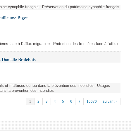
ine cynophile français - Préservation du patrimoine cynophile français
Guillaume Bigot
ères face à l'afflux migratoire - Protection des frontières face à l'afflux
 Danielle Brulebois
nels et maîtrisés du feu dans la prévention des incendies - Usages
 dans la prévention des incendies
1
2
3
4
5
6
7
16676
suivant »