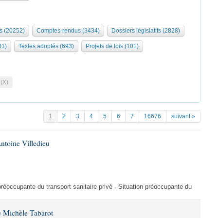
s (20252)
Comptes-rendus (3434)
Dossiers législatifs (2828)
01)
Textes adoptés (693)
Projets de lois (101)
 (X)
1
2
3
4
5
6
7
16676
suivant »
ntoine Villedieu
préoccupante du transport sanitaire privé - Situation préoccupante du
 Michèle Tabarot