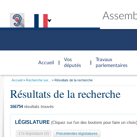
Assemb
Accèder à
la page
Vos
Travaux
Accueil
d'accueil
députés
parlementaires
Vous
Accueil
Recherche sur...
Résultats de la recherche
êtes
Résultats de la recherche
Général
ici
CONNEX
TRAVA
CONNA
DÉC
:
166754
résultats trouvés
LÉGISLATURE
(Cliquez sur l'un des boutons pour faire un choix
17e législature (X)
Précédentes législatures