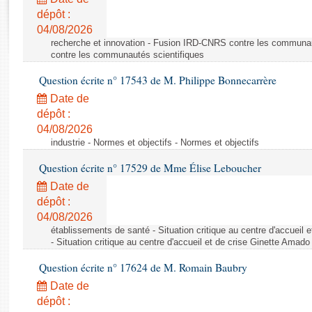
Rapports d'enquête
dépôt :
Rapports législatifs
04/08/2026
Rapports sur l'application des lois
recherche et innovation - Fusion IRD-CNRS contre les communa
Baromètre de l’application des lois
contre les communautés scientifiques
Question écrite n° 17543 de M. Philippe Bonnecarrère
Dossiers législatifs
Date de
Budget et sécurité sociale
dépôt :
04/08/2026
Questions écrites et orales
industrie - Normes et objectifs - Normes et objectifs
Comptes rendus des débats
Question écrite n° 17529 de Mme Élise Leboucher
Date de
dépôt :
04/08/2026
établissements de santé - Situation critique au centre d'accuei
- Situation critique au centre d'accueil et de crise Ginette Ama
Question écrite n° 17624 de M. Romain Baubry
Date de
dépôt :