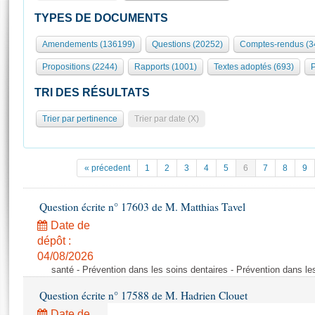
S'id
Présidence
Séance publique
Rôle et pouvoirs de l'Assemblée
Visiter l'Assemblée
TYPES DE DOCUMENTS
Fiches « Connaissance de l’Assemblée »
577 députés
Commissions et autres organes
Visite virtuelle du palais Bourbon
Amendements (136199)
Questions (20252)
Comptes-rendus (3
Organisation de l'Assemblée
Groupes politiques
Europe et International
Assister à une séance
Mot
Propositions (2244)
Rapports (1001)
Textes adoptés (693)
P
Présidence
Conférence des Présidents
Bureau
Collège des Ques
Élections législatives
Contrôle et évaluation
Accès des chercheurs à l’Assemblée
TRI DES RÉSULTATS
Congrès
Les évènements
S'inscrire
Trier par pertinence
Trier par date (X)
Pétitions
Statistiques et chiffres clés
Transparence et déontologie
Vous n'ave
Patrimoine
E
Documents de référence
« précedent
1
2
3
4
5
6
7
8
9
La Bibliothèque
( Constitution | Règlement de l'Assemblée ... )
Documents parlementaires
Les archives
Question écrite n° 17603 de M. Matthias Tavel
Projets de loi
Contacts et plan d'accès
Date de
Propositions de loi
Histoire
Photos libres de droit
dépôt :
Amendements
Juniors
04/08/2026
Textes adoptés
santé - Prévention dans les soins dentaires - Prévention dans le
Anciennes législatures
Question écrite n° 17588 de M. Hadrien Clouet
Liens vers les sites publics
Rapports d'information
Date de