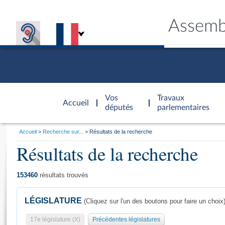
Assemb
Accèder à
la page
Vos
Travaux
Accueil
d'accueil
députés
parlementaires
Vous
Accueil
Recherche sur...
Résultats de la recherche
êtes
Résultats de la recherche
Général
ici
CONNEX
TRAVA
CONNA
DÉC
:
153460
résultats trouvés
LÉGISLATURE
(Cliquez sur l'un des boutons pour faire un choix
17e législature (X)
Précédentes législatures