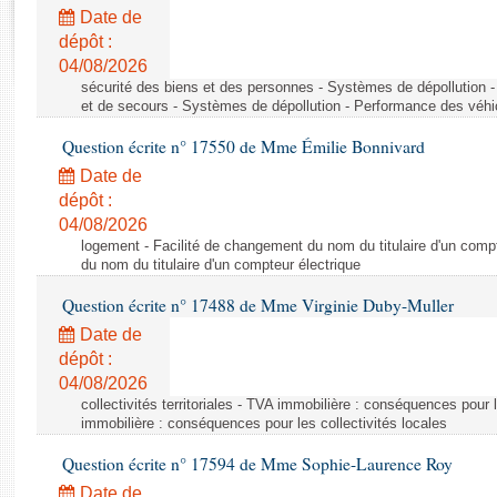
Rapports d'enquête
Date de
Rapports législatifs
dépôt :
Rapports sur l'application des lois
04/08/2026
Baromètre de l’application des lois
sécurité des biens et des personnes - Systèmes de dépollution 
et de secours - Systèmes de dépollution - Performance des véhi
Question écrite n° 17550 de Mme Émilie Bonnivard
Dossiers législatifs
Date de
Budget et sécurité sociale
dépôt :
Questions écrites et orales
04/08/2026
Comptes rendus des débats
logement - Facilité de changement du nom du titulaire d'un compt
du nom du titulaire d'un compteur électrique
Question écrite n° 17488 de Mme Virginie Duby-Muller
Date de
dépôt :
04/08/2026
collectivités territoriales - TVA immobilière : conséquences pour 
immobilière : conséquences pour les collectivités locales
Question écrite n° 17594 de Mme Sophie-Laurence Roy
Date de