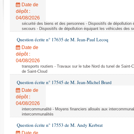
Rapports d'enquête
Date de
Rapports législatifs
dépôt :
Rapports sur l'application des lois
04/08/2026
Baromètre de l’application des lois
sécurité des biens et des personnes - Dispositifs de dépollution
secours - Dispositifs de dépollution équipant les véhicules des 
Question écrite n° 17635 de M. Jean-Paul Lecoq
Dossiers législatifs
Date de
Budget et sécurité sociale
dépôt :
Questions écrites et orales
04/08/2026
Comptes rendus des débats
transports routiers - Travaux sur le tube Nord du tunel de Saint-
de Saint-Cloud
Question écrite n° 17545 de M. Jean-Michel Brard
Date de
dépôt :
04/08/2026
intercommunalité - Moyens financiers alloués aux intercommunal
intercommunalités
Question écrite n° 17553 de M. Andy Kerbrat
Date de