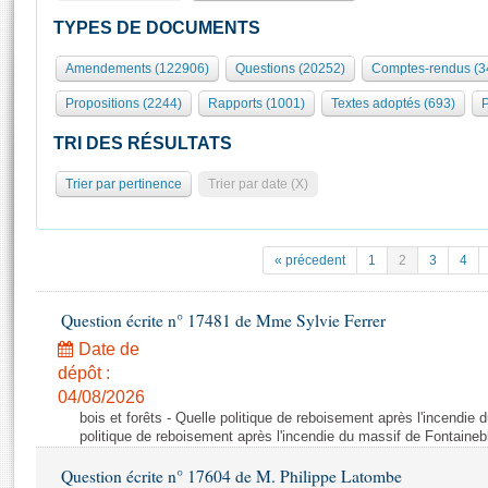
S'id
Présidence
Séance publique
Rôle et pouvoirs de l'Assemblée
Visiter l'Assemblée
TYPES DE DOCUMENTS
Fiches « Connaissance de l’Assemblée »
577 députés
Commissions et autres organes
Visite virtuelle du palais Bourbon
Amendements (122906)
Questions (20252)
Comptes-rendus (3
Organisation de l'Assemblée
Groupes politiques
Europe et International
Assister à une séance
Mot
Propositions (2244)
Rapports (1001)
Textes adoptés (693)
P
Présidence
Conférence des Présidents
Bureau
Collège des Ques
Élections législatives
Contrôle et évaluation
Accès des chercheurs à l’Assemblée
TRI DES RÉSULTATS
Congrès
Les évènements
S'inscrire
Trier par pertinence
Trier par date (X)
Pétitions
Statistiques et chiffres clés
Transparence et déontologie
Vous n'ave
Patrimoine
E
Documents de référence
« précedent
1
2
3
4
La Bibliothèque
( Constitution | Règlement de l'Assemblée ... )
Documents parlementaires
Les archives
Question écrite n° 17481 de Mme Sylvie Ferrer
Projets de loi
Contacts et plan d'accès
Date de
Propositions de loi
Histoire
Photos libres de droit
dépôt :
Amendements
Juniors
04/08/2026
Textes adoptés
bois et forêts - Quelle politique de reboisement après l'incendie
Anciennes législatures
politique de reboisement après l'incendie du massif de Fontaineb
Liens vers les sites publics
Rapports d'information
Question écrite n° 17604 de M. Philippe Latombe