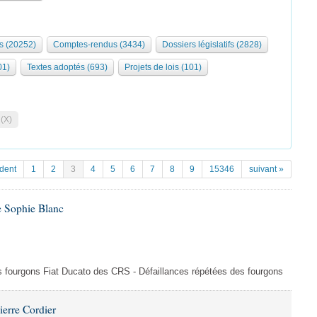
s (20252)
Comptes-rendus (3434)
Dossiers législatifs (2828)
01)
Textes adoptés (693)
Projets de lois (101)
 (X)
dent
1
2
3
4
5
6
7
8
9
15346
suivant »
e Sophie Blanc
es fourgons Fiat Ducato des CRS - Défaillances répétées des fourgons
ierre Cordier