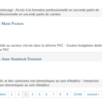
entissage - Accès à la formation professionnelle en seconde partie de
ofessionnelle en seconde partie de carrière
e Marie Pochon
dédié au secteur viticole dans la réforme PAC - Soutien budgétaire dédié
rme PAC
e Anne Stambach-Terrenoir
blic et des carnivores non domestiques au sein d'établiss - Interaction
 non domestiques au sein d'établiss
dent
1
2
3
4
5
6
7
8
9
15346
suivant »