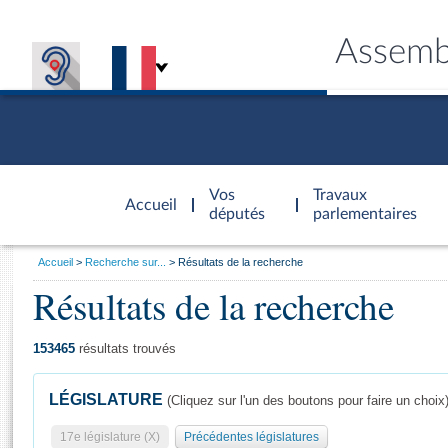
Assemb
Accèder à
la page
Vos
Travaux
Accueil
d'accueil
députés
parlementaires
Vous
Accueil
Recherche sur...
Résultats de la recherche
êtes
Résultats de la recherche
Général
ici
CONNEX
TRAVA
CONNA
DÉC
:
153465
résultats trouvés
LÉGISLATURE
(Cliquez sur l'un des boutons pour faire un choix
17e législature (X)
Précédentes législatures