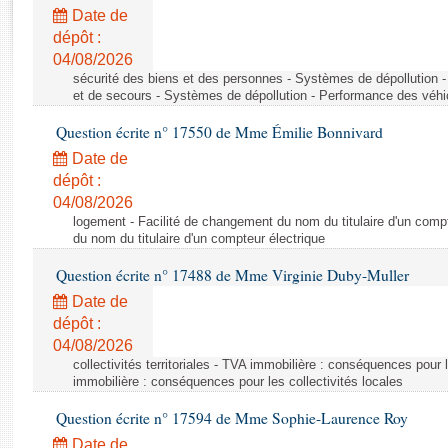
Rapports d'enquête
Date de
Rapports législatifs
dépôt :
Rapports sur l'application des lois
04/08/2026
Baromètre de l’application des lois
sécurité des biens et des personnes - Systèmes de dépollution 
et de secours - Systèmes de dépollution - Performance des véhi
Question écrite n° 17550 de Mme Émilie Bonnivard
Dossiers législatifs
Date de
Budget et sécurité sociale
dépôt :
Questions écrites et orales
04/08/2026
Comptes rendus des débats
logement - Facilité de changement du nom du titulaire d'un compt
du nom du titulaire d'un compteur électrique
Question écrite n° 17488 de Mme Virginie Duby-Muller
Date de
dépôt :
04/08/2026
collectivités territoriales - TVA immobilière : conséquences pour 
immobilière : conséquences pour les collectivités locales
Question écrite n° 17594 de Mme Sophie-Laurence Roy
Date de