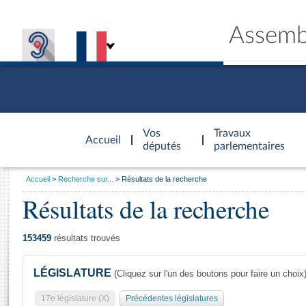
Assemb
Accèder à
la page
Vos
Travaux
Accueil
d'accueil
députés
parlementaires
Vous
Accueil
Recherche sur...
Résultats de la recherche
êtes
Résultats de la recherche
Général
ici
CONNEX
TRAVA
CONNA
DÉC
:
153459
résultats trouvés
LÉGISLATURE
(Cliquez sur l'un des boutons pour faire un choix
17e législature (X)
Précédentes législatures