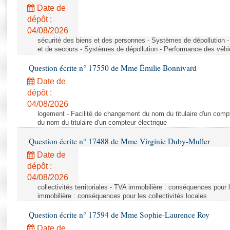
Rapports d'enquête
Date de
Rapports législatifs
dépôt :
Rapports sur l'application des lois
04/08/2026
Baromètre de l’application des lois
sécurité des biens et des personnes - Systèmes de dépollution 
et de secours - Systèmes de dépollution - Performance des véhi
Question écrite n° 17550 de Mme Émilie Bonnivard
Dossiers législatifs
Date de
Budget et sécurité sociale
dépôt :
Questions écrites et orales
04/08/2026
Comptes rendus des débats
logement - Facilité de changement du nom du titulaire d'un compt
du nom du titulaire d'un compteur électrique
Question écrite n° 17488 de Mme Virginie Duby-Muller
Date de
dépôt :
04/08/2026
collectivités territoriales - TVA immobilière : conséquences pour 
immobilière : conséquences pour les collectivités locales
Question écrite n° 17594 de Mme Sophie-Laurence Roy
Date de