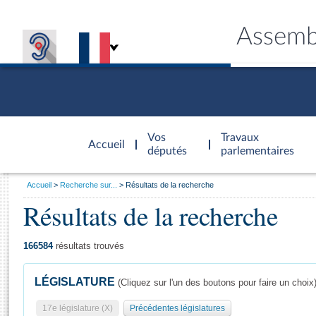
Assemb
Accèder à
la page
Vos
Travaux
Accueil
d'accueil
députés
parlementaires
Vous
Accueil
Recherche sur...
Résultats de la recherche
êtes
Résultats de la recherche
Général
ici
CONNEX
TRAVA
CONNA
DÉC
:
166584
résultats trouvés
LÉGISLATURE
(Cliquez sur l'un des boutons pour faire un choix
17e législature (X)
Précédentes législatures