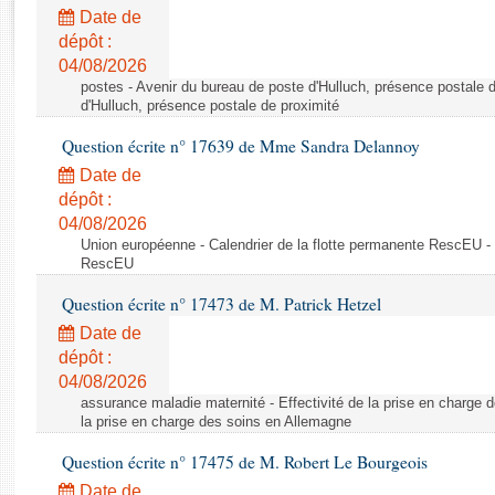
Rapports d'enquête
Date de
Rapports législatifs
dépôt :
Rapports sur l'application des lois
04/08/2026
Baromètre de l’application des lois
postes - Avenir du bureau de poste d'Hulluch, présence postale d
d'Hulluch, présence postale de proximité
Question écrite n° 17639 de Mme Sandra Delannoy
Dossiers législatifs
Date de
Budget et sécurité sociale
dépôt :
Questions écrites et orales
04/08/2026
Comptes rendus des débats
Union européenne - Calendrier de la flotte permanente RescEU - 
RescEU
Question écrite n° 17473 de M. Patrick Hetzel
Date de
dépôt :
04/08/2026
assurance maladie maternité - Effectivité de la prise en charge d
la prise en charge des soins en Allemagne
Question écrite n° 17475 de M. Robert Le Bourgeois
Date de