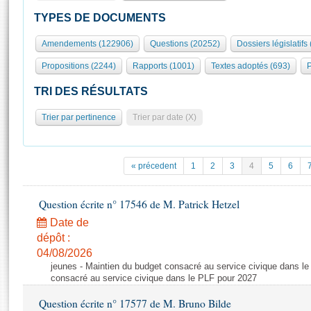
S'id
Présidence
Séance publique
Rôle et pouvoirs de l'Assemblée
Visiter l'Assemblée
TYPES DE DOCUMENTS
Fiches « Connaissance de l’Assemblée »
577 députés
Commissions et autres organes
Visite virtuelle du palais Bourbon
Amendements (122906)
Questions (20252)
Dossiers législatifs
Organisation de l'Assemblée
Groupes politiques
Europe et International
Assister à une séance
Mot
Propositions (2244)
Rapports (1001)
Textes adoptés (693)
P
Présidence
Conférence des Présidents
Bureau
Collège des Ques
Élections législatives
Contrôle et évaluation
Accès des chercheurs à l’Assemblée
TRI DES RÉSULTATS
Congrès
Les évènements
S'inscrire
Trier par pertinence
Trier par date (X)
Pétitions
Statistiques et chiffres clés
Transparence et déontologie
Vous n'ave
Patrimoine
E
Documents de référence
« précedent
1
2
3
4
5
6
La Bibliothèque
( Constitution | Règlement de l'Assemblée ... )
Documents parlementaires
Les archives
Question écrite n° 17546 de M. Patrick Hetzel
Projets de loi
Contacts et plan d'accès
Date de
Propositions de loi
Histoire
Photos libres de droit
dépôt :
Amendements
Juniors
04/08/2026
Textes adoptés
jeunes - Maintien du budget consacré au service civique dans le
Anciennes législatures
consacré au service civique dans le PLF pour 2027
Liens vers les sites publics
Rapports d'information
Question écrite n° 17577 de M. Bruno Bilde