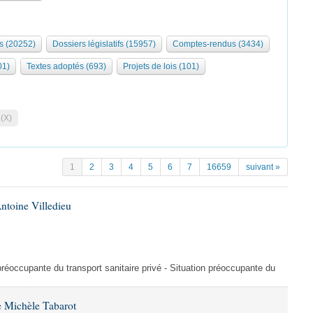
s (20252)
Dossiers législatifs (15957)
Comptes-rendus (3434)
01)
Textes adoptés (693)
Projets de lois (101)
 (X)
1
2
3
4
5
6
7
16659
suivant »
ntoine Villedieu
préoccupante du transport sanitaire privé - Situation préoccupante du
 Michèle Tabarot