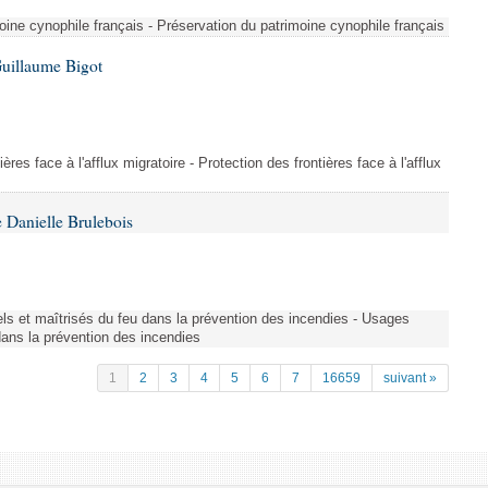
ine cynophile français - Préservation du patrimoine cynophile français
Guillaume Bigot
ères face à l'afflux migratoire - Protection des frontières face à l'afflux
 Danielle Brulebois
nels et maîtrisés du feu dans la prévention des incendies - Usages
 dans la prévention des incendies
1
2
3
4
5
6
7
16659
suivant »