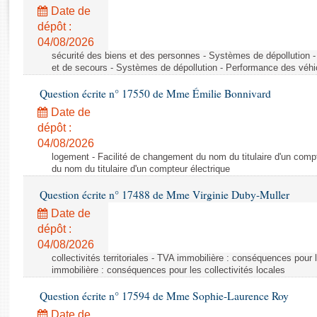
Rapports d'enquête
Date de
Rapports législatifs
dépôt :
Rapports sur l'application des lois
04/08/2026
Baromètre de l’application des lois
sécurité des biens et des personnes - Systèmes de dépollution 
et de secours - Systèmes de dépollution - Performance des véhi
Question écrite n° 17550 de Mme Émilie Bonnivard
Dossiers législatifs
Date de
Budget et sécurité sociale
dépôt :
Questions écrites et orales
04/08/2026
Comptes rendus des débats
logement - Facilité de changement du nom du titulaire d'un compt
du nom du titulaire d'un compteur électrique
Question écrite n° 17488 de Mme Virginie Duby-Muller
Date de
dépôt :
04/08/2026
collectivités territoriales - TVA immobilière : conséquences pour 
immobilière : conséquences pour les collectivités locales
Question écrite n° 17594 de Mme Sophie-Laurence Roy
Date de