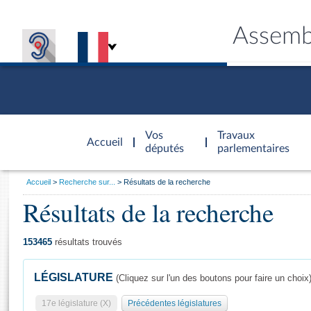
Assemb
Accèder à
la page
Vos
Travaux
Accueil
d'accueil
députés
parlementaires
Vous
Accueil
Recherche sur...
Résultats de la recherche
êtes
Résultats de la recherche
Général
ici
CONNEX
TRAVA
CONNA
DÉC
:
153465
résultats trouvés
LÉGISLATURE
(Cliquez sur l'un des boutons pour faire un choix
17e législature (X)
Précédentes législatures