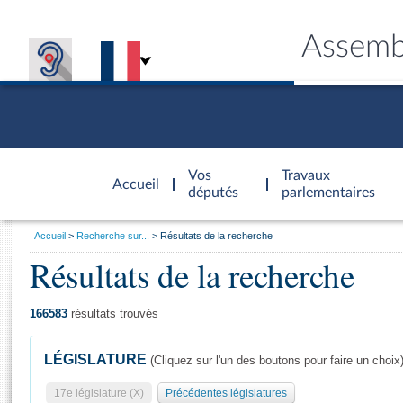
Assemb
Accèder à
la page
Vos
Travaux
Accueil
d'accueil
députés
parlementaires
Vous
Accueil
Recherche sur...
Résultats de la recherche
êtes
Résultats de la recherche
Général
ici
CONNEX
TRAVA
CONNA
DÉC
:
166583
résultats trouvés
LÉGISLATURE
(Cliquez sur l'un des boutons pour faire un choix
17e législature (X)
Précédentes législatures