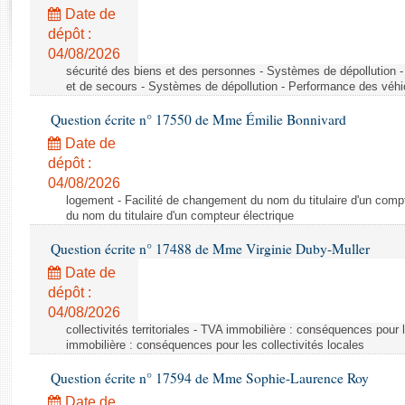
Rapports d'enquête
Date de
Rapports législatifs
dépôt :
Rapports sur l'application des lois
04/08/2026
Baromètre de l’application des lois
sécurité des biens et des personnes - Systèmes de dépollution 
et de secours - Systèmes de dépollution - Performance des véhi
Question écrite n° 17550 de Mme Émilie Bonnivard
Dossiers législatifs
Date de
Budget et sécurité sociale
dépôt :
Questions écrites et orales
04/08/2026
Comptes rendus des débats
logement - Facilité de changement du nom du titulaire d'un compt
du nom du titulaire d'un compteur électrique
Question écrite n° 17488 de Mme Virginie Duby-Muller
Date de
dépôt :
04/08/2026
collectivités territoriales - TVA immobilière : conséquences pour 
immobilière : conséquences pour les collectivités locales
Question écrite n° 17594 de Mme Sophie-Laurence Roy
Date de