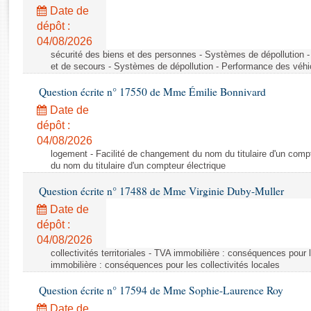
Rapports d'enquête
Date de
Rapports législatifs
dépôt :
Rapports sur l'application des lois
04/08/2026
Baromètre de l’application des lois
sécurité des biens et des personnes - Systèmes de dépollution 
et de secours - Systèmes de dépollution - Performance des véhi
Question écrite n° 17550 de Mme Émilie Bonnivard
Dossiers législatifs
Date de
Budget et sécurité sociale
dépôt :
Questions écrites et orales
04/08/2026
Comptes rendus des débats
logement - Facilité de changement du nom du titulaire d'un compt
du nom du titulaire d'un compteur électrique
Question écrite n° 17488 de Mme Virginie Duby-Muller
Date de
dépôt :
04/08/2026
collectivités territoriales - TVA immobilière : conséquences pour 
immobilière : conséquences pour les collectivités locales
Question écrite n° 17594 de Mme Sophie-Laurence Roy
Date de