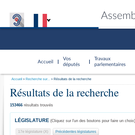
Assemb
Accèder à
la page
Vos
Travaux
Accueil
d'accueil
députés
parlementaires
Vous
Accueil
Recherche sur...
Résultats de la recherche
êtes
Résultats de la recherche
Général
ici
CONNEX
TRAVA
CONNA
DÉC
:
153466
résultats trouvés
LÉGISLATURE
(Cliquez sur l'un des boutons pour faire un choix
17e législature (X)
Précédentes législatures