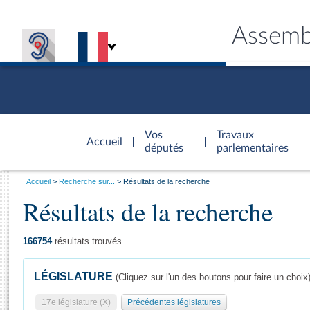
Assemb
Accèder à
la page
Vos
Travaux
Accueil
d'accueil
députés
parlementaires
Vous
Accueil
Recherche sur...
Résultats de la recherche
êtes
Résultats de la recherche
Général
ici
CONNEX
TRAVA
CONNA
DÉC
:
166754
résultats trouvés
LÉGISLATURE
(Cliquez sur l'un des boutons pour faire un choix
17e législature (X)
Précédentes législatures