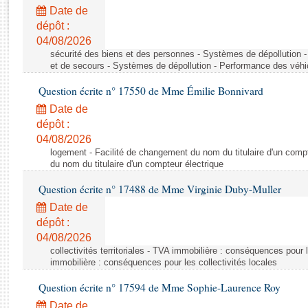
Rapports d'enquête
Date de
Rapports législatifs
dépôt :
Rapports sur l'application des lois
04/08/2026
Baromètre de l’application des lois
sécurité des biens et des personnes - Systèmes de dépollution 
et de secours - Systèmes de dépollution - Performance des véhi
Question écrite n° 17550 de Mme Émilie Bonnivard
Dossiers législatifs
Date de
Budget et sécurité sociale
dépôt :
Questions écrites et orales
04/08/2026
Comptes rendus des débats
logement - Facilité de changement du nom du titulaire d'un compt
du nom du titulaire d'un compteur électrique
Question écrite n° 17488 de Mme Virginie Duby-Muller
Date de
dépôt :
04/08/2026
collectivités territoriales - TVA immobilière : conséquences pour 
immobilière : conséquences pour les collectivités locales
Question écrite n° 17594 de Mme Sophie-Laurence Roy
Date de