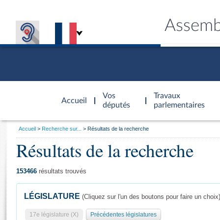
Assemb
Accèder à
la page
Vos
Travaux
Accueil
d'accueil
députés
parlementaires
Vous
Accueil
Recherche sur...
Résultats de la recherche
êtes
Résultats de la recherche
Général
ici
CONNEX
TRAVA
CONNA
DÉC
:
153466
résultats trouvés
LÉGISLATURE
(Cliquez sur l'un des boutons pour faire un choix
17e législature (X)
Précédentes législatures