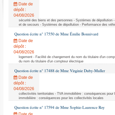
Rapports d'enquête
Date de
Rapports législatifs
dépôt :
Rapports sur l'application des lois
04/08/2026
Baromètre de l’application des lois
sécurité des biens et des personnes - Systèmes de dépollution 
et de secours - Systèmes de dépollution - Performance des véhi
Question écrite n° 17550 de Mme Émilie Bonnivard
Dossiers législatifs
Date de
Budget et sécurité sociale
dépôt :
Questions écrites et orales
04/08/2026
Comptes rendus des débats
logement - Facilité de changement du nom du titulaire d'un compt
du nom du titulaire d'un compteur électrique
Question écrite n° 17488 de Mme Virginie Duby-Muller
Date de
dépôt :
04/08/2026
collectivités territoriales - TVA immobilière : conséquences pour 
immobilière : conséquences pour les collectivités locales
Question écrite n° 17594 de Mme Sophie-Laurence Roy
Date de