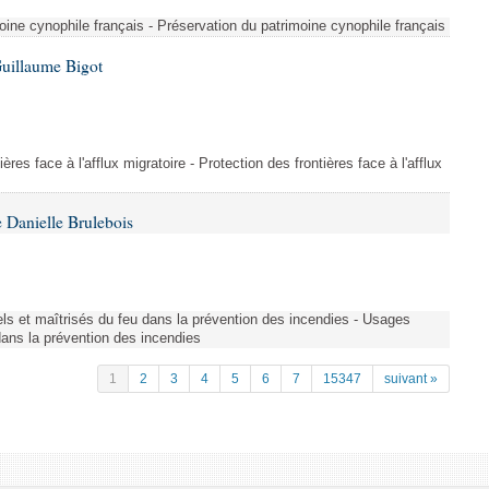
ine cynophile français - Préservation du patrimoine cynophile français
Guillaume Bigot
ères face à l'afflux migratoire - Protection des frontières face à l'afflux
 Danielle Brulebois
nels et maîtrisés du feu dans la prévention des incendies - Usages
 dans la prévention des incendies
1
2
3
4
5
6
7
15347
suivant »