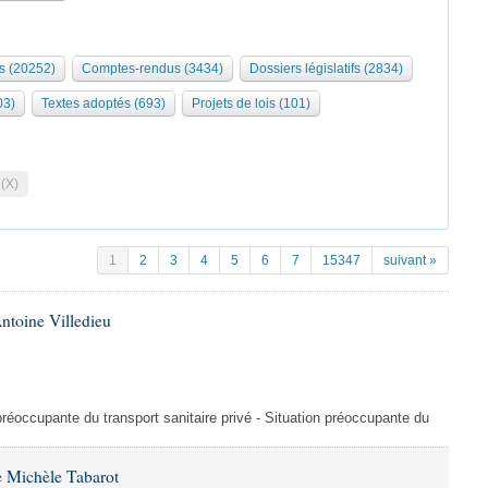
s (20252)
Comptes-rendus (3434)
Dossiers législatifs (2834)
03)
Textes adoptés (693)
Projets de lois (101)
 (X)
1
2
3
4
5
6
7
15347
suivant »
ntoine Villedieu
préoccupante du transport sanitaire privé - Situation préoccupante du
 Michèle Tabarot